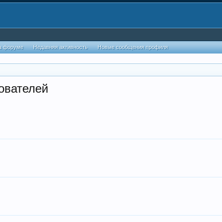
а форуме
Недавняя активность
Новые сообщения профиля
ователей