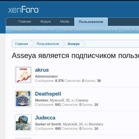
Главная
Форум
Media
Пользователи
Выдающиеся пользователи
Зарегистрированные пользователи
Сейчас н
Главная
Пользователи
Asseya
Asseya является подписчиком польз
akrus
Administrator
Сообщения:
8.376
Симпатии:
0
Баллы:
36
Deathspell
Member
, Мужской, 35,
из
Самвер
Сообщения:
641
Симпатии:
0
Баллы:
16
Judecca
Seeker of Sooth
, Мужской, 33,
из
Boundary
Сообщения:
660
Симпатии:
0
Баллы:
16