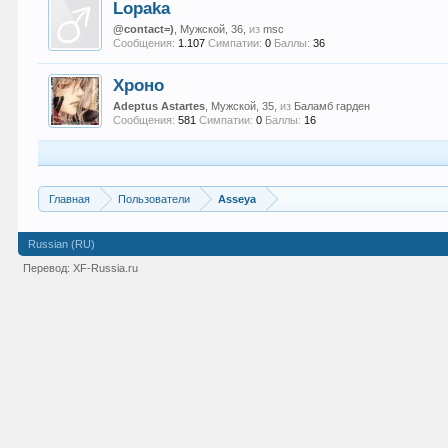
Lopaka
@contact=)
, Мужской, 36,
из
msc
Сообщения:
1.107
Симпатии:
0
Баллы:
36
Хроно
Adeptus Astartes
, Мужской, 35,
из
Баламб гарден
Сообщения:
581
Симпатии:
0
Баллы:
16
Главная
Пользователи
Asseya
Russian (RU)
Перевод:
XF-Russia.ru