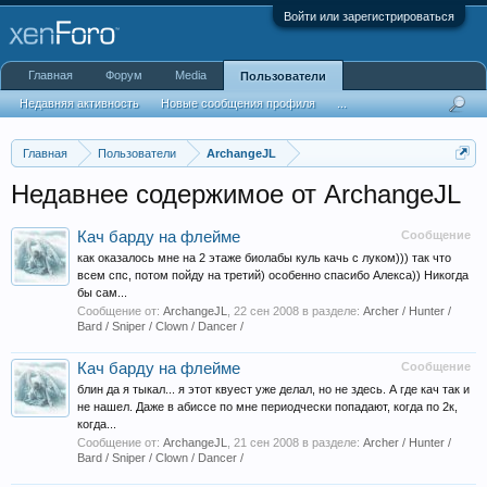
Войти или зарегистрироваться
Главная
Форум
Media
Пользователи
Недавняя активность
Новые сообщения профиля
...
Главная
Пользователи
ArchangeJL
Недавнее содержимое от ArchangeJL
Кач барду на флейме
Сообщение
как оказалось мне на 2 этаже биолабы куль качь с луком))) так что
всем спс, потом пойду на третий) особенно спасибо Алекса)) Никогда
бы сам...
Сообщение от:
ArchangeJL
,
22 сен 2008
в разделе:
Archer / Hunter /
Bard / Sniper / Clown / Dancer /
Кач барду на флейме
Сообщение
блин да я тыкал... я этот квуест уже делал, но не здесь. А где кач так и
не нашел. Даже в абиссе по мне периодчески попадают, когда по 2к,
когда...
Сообщение от:
ArchangeJL
,
21 сен 2008
в разделе:
Archer / Hunter /
Bard / Sniper / Clown / Dancer /