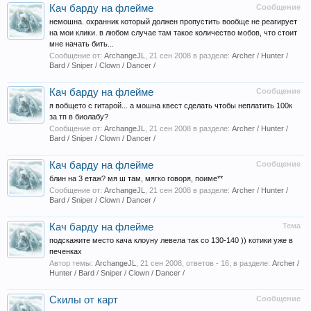
Кач барду на флейме
Сообщение
немошна. охранник который должен пропустить вообще не реагирует
на мои клики. в любом случае там такое количество мобов, что стоит
мне начать бить...
Сообщение от:
ArchangeJL
,
21 сен 2008
в разделе:
Archer / Hunter /
Bard / Sniper / Clown / Dancer /
Кач барду на флейме
Сообщение
я вобщето с гитарой... а мошна квест сделать чтобы неплатить 100к
за тп в биолабу?
Сообщение от:
ArchangeJL
,
21 сен 2008
в разделе:
Archer / Hunter /
Bard / Sniper / Clown / Dancer /
Кач барду на флейме
Сообщение
блин на 3 етаж? мя ш там, мягко говоря, поиме**
Сообщение от:
ArchangeJL
,
21 сен 2008
в разделе:
Archer / Hunter /
Bard / Sniper / Clown / Dancer /
Кач барду на флейме
Тема
подскажите место кача клоуну левела так со 130-140 )) котики уже в
печенках
Автор темы:
ArchangeJL
,
21 сен 2008
, ответов - 16, в разделе:
Archer /
Hunter / Bard / Sniper / Clown / Dancer /
Скилы от карт
Сообщение