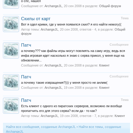
о спс, нашел
Сообщение от:
ArchangeJL
,
20 сен 2008
в разделе:
Общий форум
Скилы от карт
Тема
Вот я одел крими, где у меня появился скил? я его найти немогу((
Автор темы:
ArchangeJL
,
20 сен 2008
, ответов - 4, в разделе:
Общий
форум
Патч
Сообщение
а почему??? как файлы игры могут повлиять на саму игру, ведь вся
инфа игровая идет насколько я знаю с серва прикол, у меня еще на
обновлении...
Сообщение от:
ArchangeJL
,
20 сен 2008
в разделе:
Клиент
Патч
Сообщение
а почему такие извращения?))) у меня просто не анлим(
Сообщение от:
ArchangeJL
,
19 сен 2008
в разделе:
Клиент
Патч
Тема
Есть клиент с одного из пиратских серверов, возможно ли вообще
пропатчить его для этого серва? если да - то как?
Автор темы:
ArchangeJL
,
19 сен 2008
, ответов - 7, в разделе:
Клиент
Найти все сообщения, созданные ArchangeJL
Найти все темы, созданные
ArchangeJL