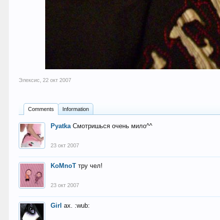
Элексис
,
22 окт 2007
Comments
Information
Pyatka
Смотришься очень мило^^
23 окт 2007
KoMnoT
тру чел!
23 окт 2007
Girl
ах. :wub: