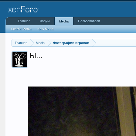
Главная
Форум
Пользователи
Media
Search Media
New Media
Главная
Media
Фотографии игроков
Ы...