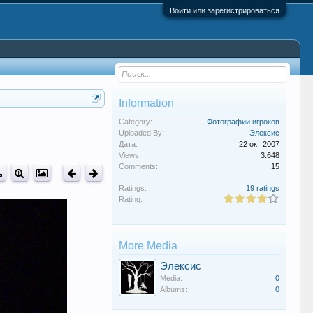
Войти или зарегистрироваться
Information
Category:
Фотографии игроков
Uploaded By:
Элексис
Дата:
22 окт 2007
Views:
3.648
Comments:
15
Ratings:
19 ratings
Rating:
More Media
Элексис
Media:
0
Albums:
0