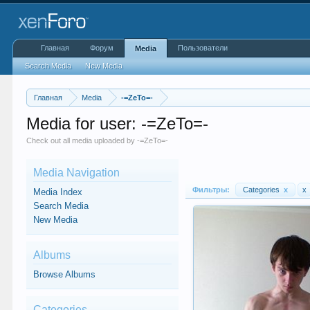
Главная
Форум
Пользователи
Media
Search Media
New Media
Главная
Media
-=ZeTo=-
Media for user: -=ZeTo=-
Check out all media uploaded by -=ZeTo=-
Media Navigation
Фильтры:
Categories
x
x
Media Index
Search Media
New Media
Albums
Browse Albums
Categories