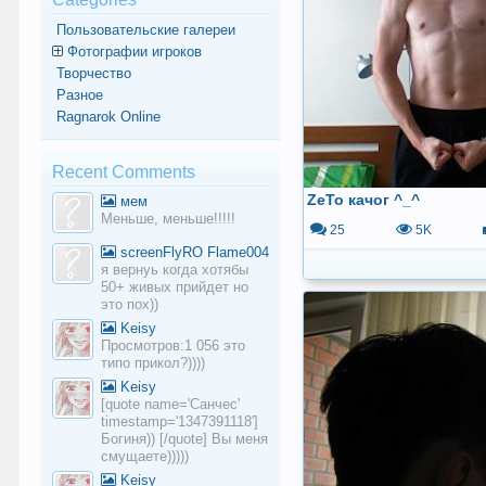
Пользовательские галереи
Фотографии игроков
Творчество
Разное
Ragnarok Online
Recent Comments
ZeTo качог ^_^
мем
Меньше, меньше!!!!!
25
5K
screenFlyRO Flame004
я вернуь когда хотябы
50+ живых прийдет но
это пох))
Keisy
Просмотров:1 056 это
типо прикол?))))
Keisy
[quote name='Санчес'
timestamp='1347391118']
Богиня)) [/quote] Вы меня
смущаете)))))
Keisy