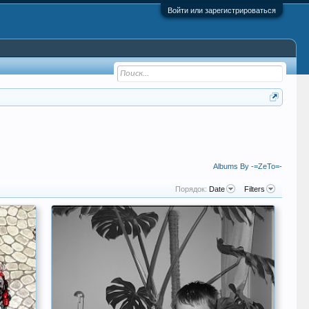
Войти или зарегистрироваться
Albums By -=ZeTo=-
Порядок:
Date
Filters