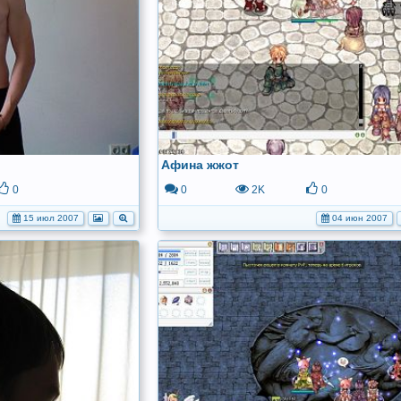
Афина жжот
0
0
2K
0
15 июл 2007
04 июн 2007