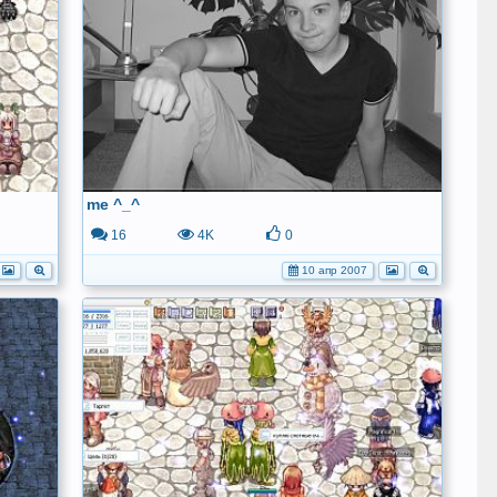
me ^_^
16
4K
0
10 апр 2007