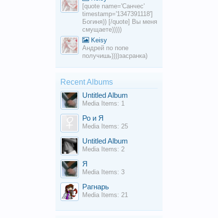
[quote name='Санчес'
timestamp='1347391118']
Богиня)) [/quote] Вы меня
смущаете)))))
Keisy
Андрей по попе
получишь))))засранка)
Recent Albums
Untitled Album
Media Items: 1
Ро и Я
Media Items: 25
Untitled Album
Media Items: 2
Я
Media Items: 3
Рагнарь
Media Items: 21