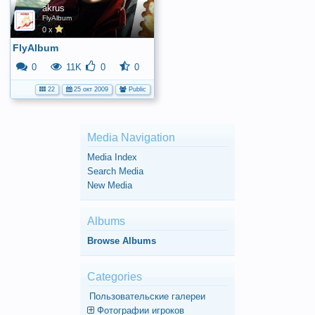
akrus
FlyAlbum
0 x
FlyAlbum
0
11K
0
0
22
25 окт 2009
Public
Media Navigation
Media Index
Search Media
New Media
Albums
Browse Albums
Categories
Пользовательские галереи
Фотографии игроков