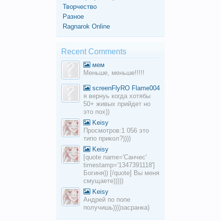
Творчество
Разное
Ragnarok Online
Recent Comments
мем
Меньше, меньше!!!!!
screenFlyRO Flame004
я вернуь когда хотябы
50+ живых прийдет но
это пох))
Keisy
Просмотров:1 056 это
типо прикол?))))
Keisy
[quote name='Санчес'
timestamp='1347391118']
Богиня)) [/quote] Вы меня
смущаете)))))
Keisy
Андрей по попе
получишь))))засранка)