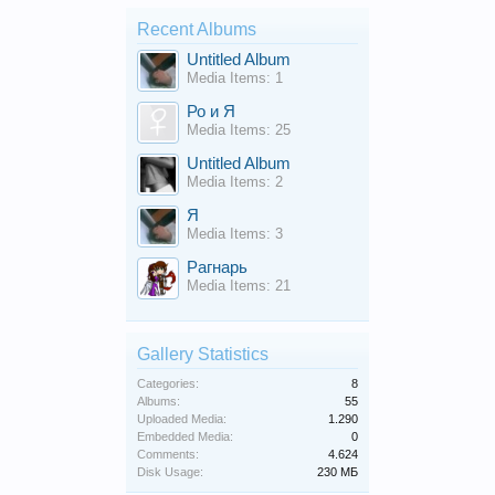
Recent Albums
Untitled Album
Media Items: 1
Ро и Я
Media Items: 25
Untitled Album
Media Items: 2
Я
Media Items: 3
Рагнарь
Media Items: 21
Gallery Statistics
Categories:
8
Albums:
55
Uploaded Media:
1.290
Embedded Media:
0
Comments:
4.624
Disk Usage:
230 МБ