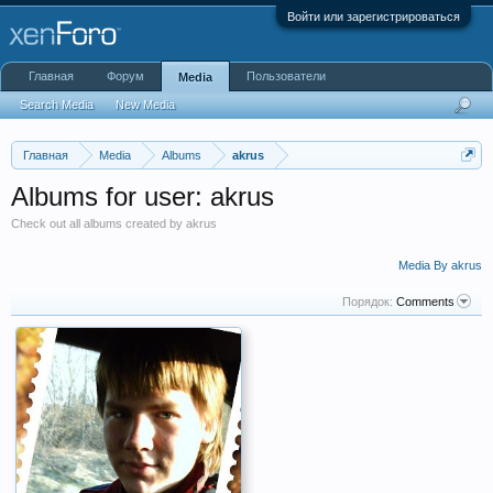
Войти или зарегистрироваться
Главная
Форум
Пользователи
Media
Search Media
New Media
Главная
Media
Albums
akrus
Albums for user: akrus
Check out all albums created by akrus
Media By akrus
Порядок:
Comments