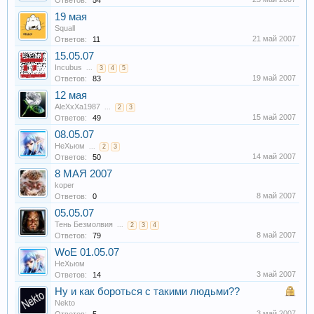
Ответов:
54
19 мая
Squall
21 май 2007
Ответов:
11
15.05.07
Inсubus
...
3
4
5
19 май 2007
Ответов:
83
12 мая
AleXxXa1987
...
2
3
15 май 2007
Ответов:
49
08.05.07
НеХьюм
...
2
3
14 май 2007
Ответов:
50
8 МАЯ 2007
koper
8 май 2007
Ответов:
0
05.05.07
Тень Безмолвия
...
2
3
4
8 май 2007
Ответов:
79
WoE 01.05.07
НеХьюм
3 май 2007
Ответов:
14
Ну и как бороться с такими людьми??
Nekto
3 май 2007