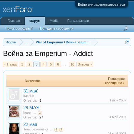
Войти или зарегистрироваться
Главная
Media
Пользователи
Форум
Поиск сообщений
Последние сообщения
Форум
...
War of Emperium / Война за Emperium
Война за Emperium - Addict
< Назад
1
2
3
4
5
6
→
10
Вперёд >
Последнее
Заголовок
сообщение ↓
31 мая)
kasrkin
1 июн 2007
Ответов:
9
29 МАЯ
koper
...
2
31 май 2007
Ответов:
27
22 мая
Тень Безмолвия
...
2
3
25 май 2007