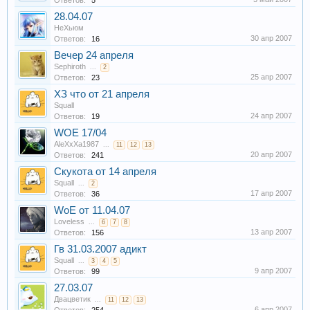
Ответов:
5
28.04.07
НеХьюм
30 апр 2007
Ответов:
16
Вечер 24 апреля
Sephiroth
...
2
25 апр 2007
Ответов:
23
ХЗ что от 21 апреля
Squall
24 апр 2007
Ответов:
19
WOE 17/04
AleXxXa1987
...
11
12
13
20 апр 2007
Ответов:
241
Скукота от 14 апреля
Squall
...
2
17 апр 2007
Ответов:
36
WoE от 11.04.07
Loveless
...
6
7
8
13 апр 2007
Ответов:
156
Гв 31.03.2007 адикт
Squall
...
3
4
5
9 апр 2007
Ответов:
99
27.03.07
Двацветик
...
11
12
13
6 апр 2007