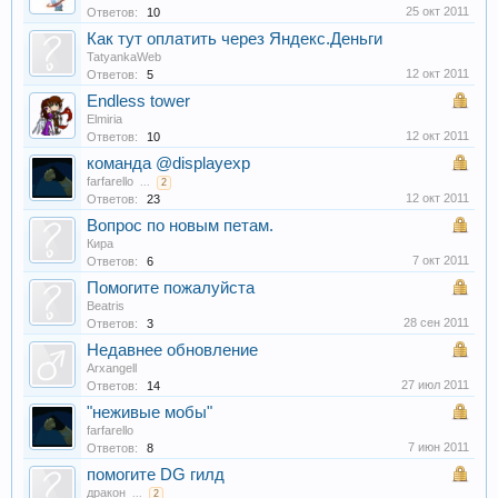
25 окт 2011
Ответов:
10
Как тут оплатить через Яндекс.Деньги
TatyankaWeb
12 окт 2011
Ответов:
5
Endless tower
Elmiria
12 окт 2011
Ответов:
10
команда @displayexp
farfarello
...
2
12 окт 2011
Ответов:
23
Вопрос по новым петам.
Кира
7 окт 2011
Ответов:
6
Помогите пожалуйста
Beatris
28 сен 2011
Ответов:
3
Недавнее обновление
Arxangell
27 июл 2011
Ответов:
14
"неживые мобы"
farfarello
7 июн 2011
Ответов:
8
помогите DG гилд
дракон
...
2