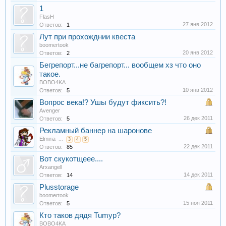
1
FlasH
27 янв 2012
Ответов:
1
Лут при прохожднии квеста
boomertook
20 янв 2012
Ответов:
2
Бегрепорт...не багрепорт... вообщем хз что оно
такое.
BOBO4KA
10 янв 2012
Ответов:
5
Вопрос века!? Ушы будут фиксить?!
Avenger
26 дек 2011
Ответов:
5
Рекламный баннер на шаронове
Elmiria
...
3
4
5
22 дек 2011
Ответов:
85
Вот скукотщеее....
Arxangell
14 дек 2011
Ответов:
14
Plusstorage
boomertook
15 ноя 2011
Ответов:
5
Кто таков дядя Tumyp?
BOBO4KA