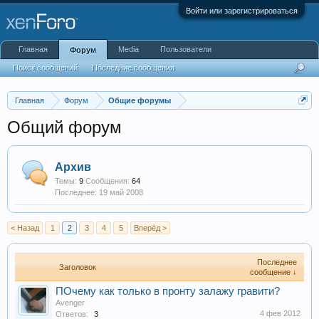
Войти или зарегистрироваться
Главная
Media
Пользователи
Форум
Поиск сообщений
Последние сообщения
Главная
Форум
Общие форумы
Общий форум
Архив
Темы:
9
Сообщения:
64
19 май 2008
< Назад
1
2
3
4
5
Вперёд >
Последнее
Заголовок
сообщение ↓
ПОчему как только в пронту залажу гравити?
Avenger
4 фев 2012
Ответов:
3