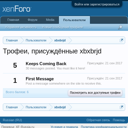
Войти или зарегистрироваться
Главная
Форум
Media
Пользователи
Недавняя активность
Новые сообщения профиля
...
Главная
Пользователи
xbxbrjd
Трофеи, присуждённые xbxbrjd
5
Keeps Coming Back
Присуждён:
21 сен 2017
30 messages posted. You must like it here!
1
First Message
Присуждён:
21 сен 2017
Post a message somewhere on the site to receive this.
Всего баллов: 6
Посмотреть все доступные трофеи
Главная
Пользователи
xbxbrjd
Russian (RU)
Обратная связь
Помощь
Перевод:
XF-Russia.ru
Условия и правила
Политика конфиденциальности