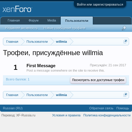
Войти или зарегистрироваться
Главная
Форум
Media
Пользователи
Недавняя активность
Новые сообщения профиля
...
Главная
Пользователи
willmia
Трофеи, присуждённые willmia
1
First Message
Присуждён:
21 сен 2017
Post a message somewhere on the site to receive this.
Всего баллов: 1
Посмотреть все доступные трофеи
Главная
Пользователи
willmia
Russian (RU)
Обратная связь
Помощь
Перевод:
XF-Russia.ru
Условия и правила
Политика конфиденциальности