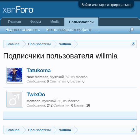
Войти или зарегистрироваться
Главная
Форум
Media
Пользователи
Недавняя активность
Новые сообщения профиля
...
Главная
Пользователи
willmia
Подписчики пользователя willmia
Tatukoma
New Member
, Мужской, 32,
из
Москва
Сообщения:
0
Симпатии:
0
Баллы:
0
TwixOo
Member
, Мужской, 35,
из
Москва
Сообщения:
242
Симпатии:
0
Баллы:
16
Главная
Пользователи
willmia