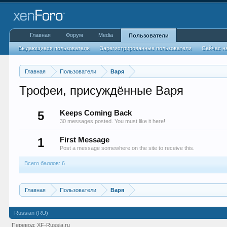
Главная
Форум
Media
Пользователи
Выдающиеся пользователи
Зарегистрированные пользователи
Сейчас н
Главная
Пользователи
Варя
Трофеи, присуждённые Варя
5
Keeps Coming Back
30 messages posted. You must like it here!
1
First Message
Post a message somewhere on the site to receive this.
Всего баллов: 6
Главная
Пользователи
Варя
Russian (RU)
Перевод:
XF-Russia.ru