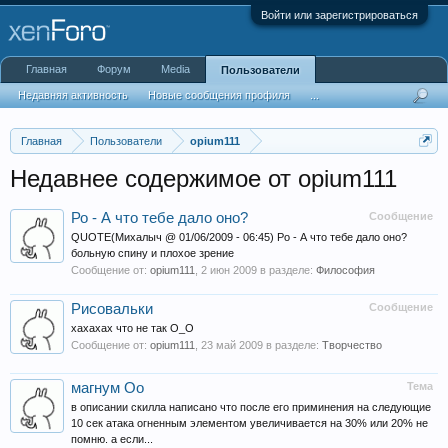
Войти или зарегистрироваться
Главная
Форум
Media
Пользователи
Недавняя активность
Новые сообщения профиля
...
Главная
Пользователи
opium111
Недавнее содержимое от opium111
Ро - А что тебе дало оно?
Сообщение
QUOTE(Михалыч @ 01/06/2009 - 06:45) Ро - А что тебе дало оно?
больную спину и плохое зрение
Сообщение от:
opium111
,
2 июн 2009
в разделе:
Философия
Рисовальки
Сообщение
хахахах что не так О_О
Сообщение от:
opium111
,
23 май 2009
в разделе:
Творчество
магнум Оо
Тема
в описании скилла написано что после его приминения на следующие
10 сек атака огненным элементом увеличивается на 30% или 20% не
помню. а если...