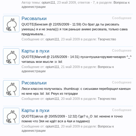
Автор темы:
opium111
,
23 май 2009
, ответов - 7, в разделе:
Вопросы к
администрации
Рисовальки
Сообщение
QUOTE(Бенезия @ 22/05/2009 - 11:59) Оо брат да ты рисовать
умеешь) я и не знала))) я тож раньше аниме рисовала, только сама
придумывала...
Сообщение от:
opium111
,
23 май 2009
в разделе:
Творчество
Карты в пухи
Сообщение
QUOTE(Marvell @ 21/05/2009 - 14:31) пуха=пушка=оружие=weapon ^_^
читаешь мои мысли :o :lol:
Сообщение от:
opium111
,
21 май 2009
в разделе:
Вопросы к
администрации
Рисовальки
Сообщение
Люси классно получилась :thumbsup: с сиськами переборщил канешн
но мне нра :lol: :lol: Рюук из тетрадки
Сообщение от:
opium111
,
20 май 2009
в разделе:
Творчество
Карты в пухи
Сообщение
QUOTE(akrus @ 20/05/2009 - 12:32) Где? o_O :lol: ненене я точно
помню что 3яя не идёт вся а 4ая и падавно)
Сообщение от:
opium111
,
20 май 2009
в разделе:
Вопросы к
администрации