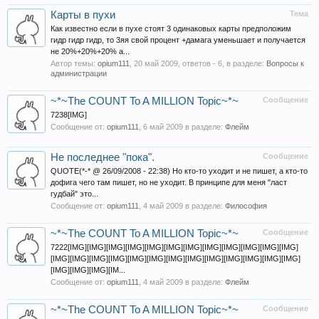
Карты в пухи
Тема
Как известно если в пухе стоят 3 одинаковых карты предположим
гидр гидр гидр, то 3яя свой процент +дамага уменьшает и получается
не 20%+20%+20% а...
Автор темы:
opium111
,
20 май 2009
, ответов - 6, в разделе:
Вопросы к
администрации
~*~The COUNT To A MILLION Topic~*~
Сообщение
7238[IMG]
Сообщение от:
opium111
,
6 май 2009
в разделе:
Флейм
Не последнее "пока".
Сообщение
QUOTE(*-* @ 26/09/2008 - 22:38) Но кто-то уходит и не пишет, а кто-то
дофига чего там пишет, но не уходит. В принципе для меня "ласт
гудбай" это...
Сообщение от:
opium111
,
4 май 2009
в разделе:
Философия
~*~The COUNT To A MILLION Topic~*~
Сообщение
7222[IMG][IMG][IMG][IMG][IMG][IMG][IMG][IMG][IMG][IMG][IMG][IMG]
[IMG][IMG][IMG][IMG][IMG][IMG][IMG][IMG][IMG][IMG][IMG][IMG][IMG]
[IMG][IMG][IMG][IM...
Сообщение от:
opium111
,
4 май 2009
в разделе:
Флейм
~*~The COUNT To A MILLION Topic~*~
Сообщение