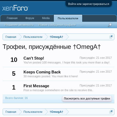
Войти или зарегистрироваться
Главная
Форум
Media
Пользователи
Недавняя активность
Новые сообщения профиля
...
Главная
Пользователи
†OmegA†
Трофеи, присуждённые †OmegA†
10
Can't Stop!
Присуждён:
21 сен 2017
You've posted 100 messages. I hope this took you more than a day!
5
Keeps Coming Back
Присуждён:
21 сен 2017
30 messages posted. You must like it here!
1
First Message
Присуждён:
21 сен 2017
Post a message somewhere on the site to receive this.
Всего баллов: 16
Посмотреть все доступные трофеи
Главная
Пользователи
†OmegA†