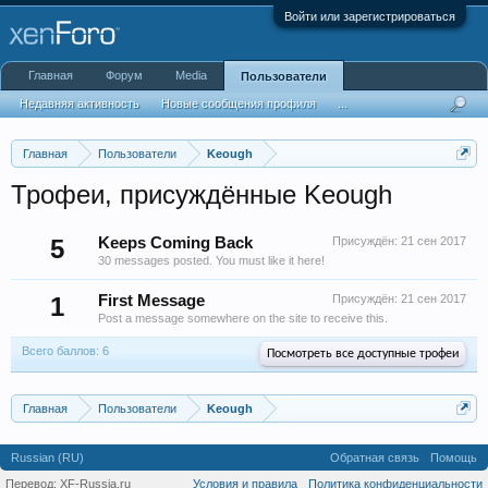
Войти или зарегистрироваться
Главная
Форум
Media
Пользователи
Недавняя активность
Новые сообщения профиля
...
Главная
Пользователи
Keough
Трофеи, присуждённые Keough
5
Keeps Coming Back
Присуждён:
21 сен 2017
30 messages posted. You must like it here!
1
First Message
Присуждён:
21 сен 2017
Post a message somewhere on the site to receive this.
Всего баллов: 6
Посмотреть все доступные трофеи
Главная
Пользователи
Keough
Russian (RU)
Обратная связь
Помощь
Перевод:
XF-Russia.ru
Условия и правила
Политика конфиденциальности