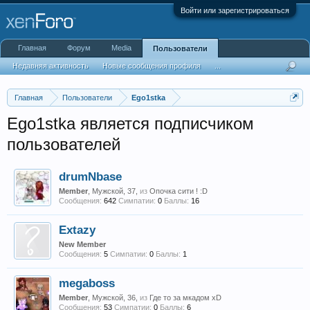
Войти или зарегистрироваться
Главная
Форум
Media
Пользователи
Недавняя активность
Новые сообщения профиля
...
Главная
Пользователи
Ego1stka
Ego1stka является подписчиком
пользователей
drumNbase
Member
, Мужской, 37,
из
Опочка сити ! :D
Сообщения:
642
Симпатии:
0
Баллы:
16
Extazy
New Member
Сообщения:
5
Симпатии:
0
Баллы:
1
megaboss
Member
, Мужской, 36,
из
Где то за мкадом xD
Сообщения:
53
Симпатии:
0
Баллы:
6