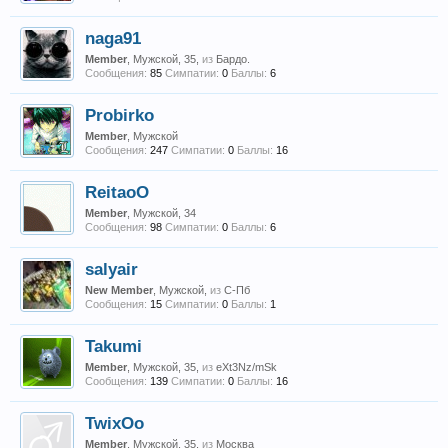
naga91
Member
, Мужской, 35,
из
Бардо.
Сообщения:
85
Симпатии:
0
Баллы:
6
Probirko
Member
, Мужской
Сообщения:
247
Симпатии:
0
Баллы:
16
ReitaoO
Member
, Мужской, 34
Сообщения:
98
Симпатии:
0
Баллы:
6
salyair
New Member
, Мужской,
из
С-Пб
Сообщения:
15
Симпатии:
0
Баллы:
1
Takumi
Member
, Мужской, 35,
из
eXt3Nz/mSk
Сообщения:
139
Симпатии:
0
Баллы:
16
TwixOo
Member
, Мужской, 35,
из
Москва