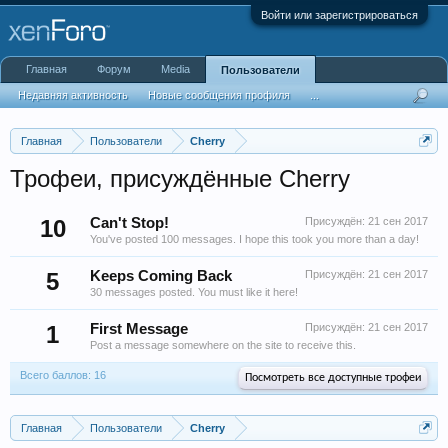
Войти или зарегистрироваться
Главная
Форум
Media
Пользователи
Недавняя активность
Новые сообщения профиля
...
Главная
Пользователи
Cherry
Трофеи, присуждённые Cherry
10
Can't Stop!
Присуждён:
21 сен 2017
You've posted 100 messages. I hope this took you more than a day!
5
Keeps Coming Back
Присуждён:
21 сен 2017
30 messages posted. You must like it here!
1
First Message
Присуждён:
21 сен 2017
Post a message somewhere on the site to receive this.
Всего баллов: 16
Посмотреть все доступные трофеи
Главная
Пользователи
Cherry