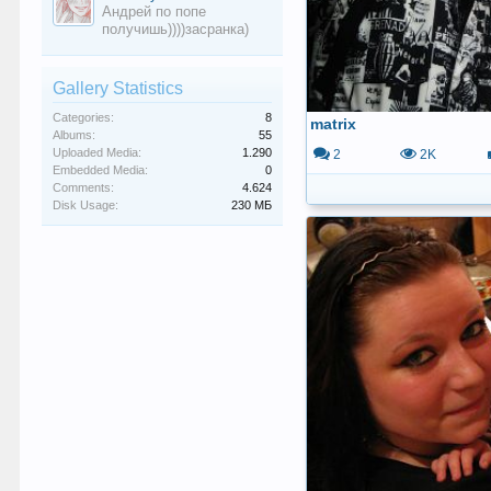
Андрей по попе
получишь))))засранка)
Gallery Statistics
Categories:
8
matrix
Albums:
55
Uploaded Media:
1.290
2
2K
Embedded Media:
0
Comments:
4.624
Disk Usage:
230 МБ