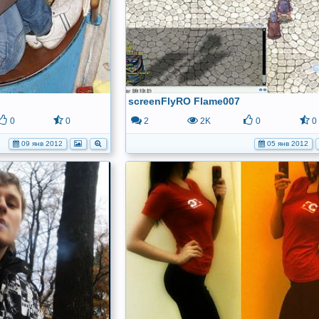
screenFlyRO Flame007
0
0
2
2K
0
0
09 янв 2012
05 янв 2012