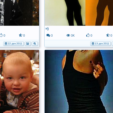
=)
0
0
3
3K
0
0
22 дек 2011
13 дек 2011