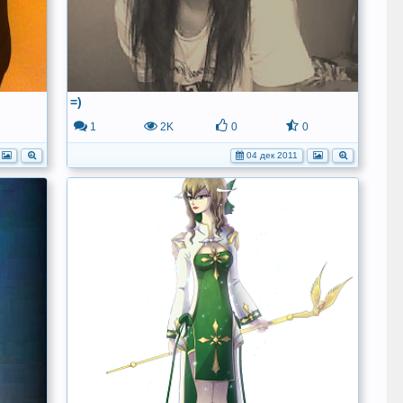
=)
1
2K
0
0
04 дек 2011