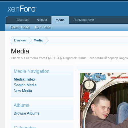
Главная
Форум
Пользователи
Media
Search Media
New Media
Главная
Media
Media
Check out all media from FlyRO - Fly Ragnarok Online - бесплатный сервер Ragn
Media Navigation
Media Index
Search Media
New Media
Albums
Browse Albums
Categories