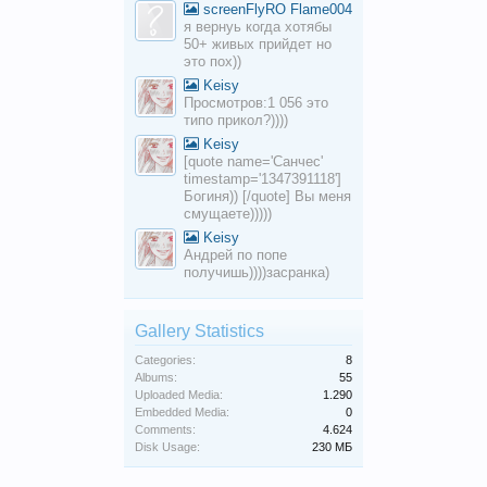
screenFlyRO Flame004
я вернуь когда хотябы
50+ живых прийдет но
это пох))
Keisy
Просмотров:1 056 это
типо прикол?))))
Keisy
[quote name='Санчес'
timestamp='1347391118']
Богиня)) [/quote] Вы меня
смущаете)))))
Keisy
Андрей по попе
получишь))))засранка)
Gallery Statistics
Categories:
8
Albums:
55
Uploaded Media:
1.290
Embedded Media:
0
Comments:
4.624
Disk Usage:
230 МБ