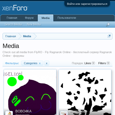
Войти или зарегистрироваться
Главная
Форум
Пользователи
Media
Search Media
New Media
Главная
Media
Media
Check out all media from FlyRO - Fly Ragnarok Online - бесплатный сервер Ragnarok
Online - форумы
Фильтры:
Categories
x
x
Порядок:
Likes
Filters
BOBO4KA
drumNbase
Творчество
Разное