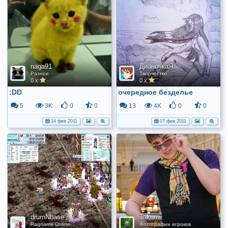
naga91
ДианочкаЯ
Разное
Творчество
0 x
0 x
:DD
очередное безделье
5
3K
0
0
13
4K
0
0
14 фев 2011
07 фев 2011
drumNbase
Takumi
Ragnarok Online
Фотографии игроков