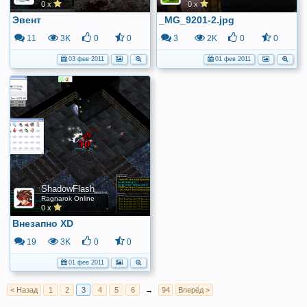
0 x
0 x
Эвент
_MG_9201-2.jpg
11
3K
0
0
3
2K
0
0
03 фев 2011
01 фев 2011
ShadowFlash
Ragnarok Online
0 x
Внезапно XD
19
3K
0
0
01 фев 2011
< Назад
1
2
3
4
5
6
→
94
Вперёд >