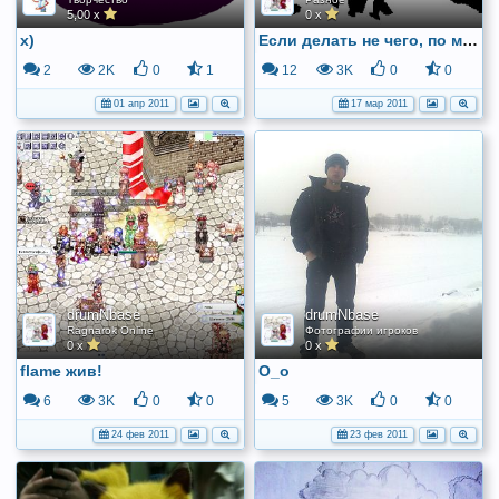
5,00 x
0 x
х)
Если делать не чего, по мучайте воображение))
2
2K
0
1
12
3K
0
0
01 апр 2011
17 мар 2011
drumNbase
drumNbase
Ragnarok Online
Фотографии игроков
0 x
0 x
flame жив!
О_о
6
3K
0
0
5
3K
0
0
24 фев 2011
23 фев 2011