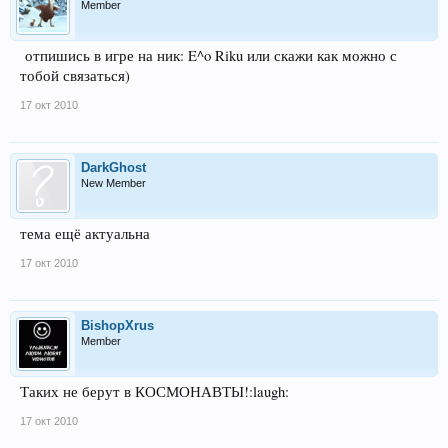
Member
отпишись в игре на ник: E^o Riku или скажи как можно с
тобой связаться)
17 окт 2010
DarkGhost
New Member
тема ещё актуальна
17 окт 2010
BishopXrus
Member
Таких не берут в КОСМОНАВТЫ!:laugh:
17 окт 2010