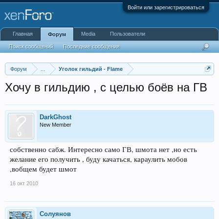
Войти или зарегистрироваться
Главная
Media
Пользователи
Форум
Поиск сообщений
Последние сообщения
Форум
...
Уголок гильдий - Flame
Хочу в гильдию , с целью боёв на ГВ
DarkGhost
New Member
собственно сабж. Интересно само ГВ, шмота нет ,но есть
желание его получить , буду качаться, караулить мобов
,вобщем будет шмот
16 окт 2010
Солуянов