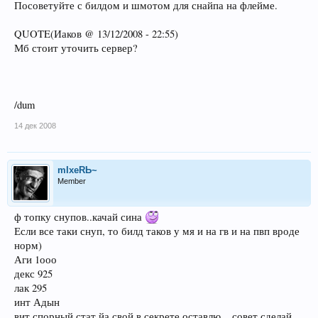
Посоветуйте с билдом и шмотом для снайпа на флейме.
QUOTE(Иаков @ 13/12/2008 - 22:55)
Мб стоит уточить сервер?
/dum
14 дек 2008
mIxeRЬ~
Member
ф топку снупов..качай сина
Если все таки снуп, то билд таков у мя и на гв и на пвп вроде
норм)
Аги 1ооо
декс 925
лак 295
инт Адын
вит спорный стат йа свой в секрете оставлю... совет сделай