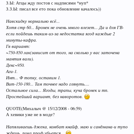
З.Ы: Атцы жду постов с надписями *нуп*
З.З.Ы: писал все ето пока обновление качалось))
Навскидку нормально всё...
Хотя стр 60... Бронек не очень много влезет... Да и для ГВ-
если пойдешь таким-из-за недостатка ягод каждые 2
минуты-кафра.
Гв вариант:
~750-850 лак(зависит от того, на сколько у вас заточена
мантия вали).
Декс~950.
Аги-1.
Инт... Ф топку, оставим 1.
Вит-150-180... Там точнее надо глянуть....
Остальное сила... Ягоды, трапы, куча бронек и тп.
Простейший вариант, без наворотов.
QUOTE(Михалыч @ 15/12/2008 - 06:59)
А хевики уже не в моде?
Напяливаешь джека, комбат кнайф, маю и сандмана-и тупо
ждешь, пока проф убьется...