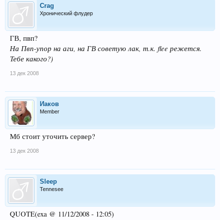
Crag
Хронический флудер
ГВ, пвп?
На Пвп-упор на аги, на ГВ советую лак, т.к. flee режется.
Тебе какого?)
13 дек 2008
Иаков
Member
Мб стоит уточить сервер?
13 дек 2008
Sleep
Tennesee
QUOTE(exa @ 11/12/2008 - 12:05)