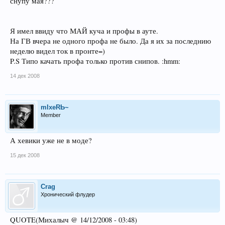
снупу мая???
Я имел ввиду что МАЙ куча и профы в ауте.
На ГВ вчера не одного профа не было. Да я их за последнию
неделю видел ток в пронте=)
P.S Типо качать профа только против снипов. :hmm:
14 дек 2008
mIxeRЬ~
Member
А хевики уже не в моде?
15 дек 2008
Crag
Хронический флудер
QUOTE(Михалыч @ 14/12/2008 - 03:48)