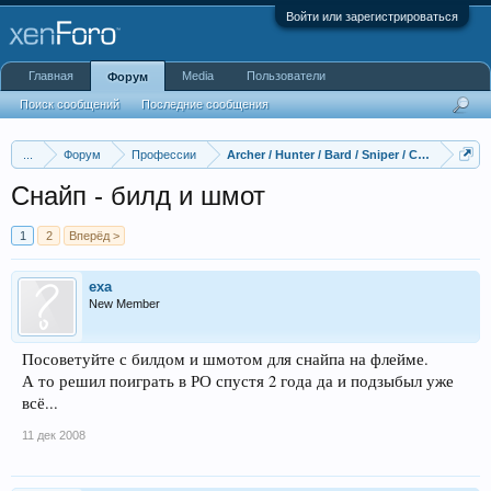
Войти или зарегистрироваться
Главная
Media
Пользователи
Форум
Поиск сообщений
Последние сообщения
...
Форум
Профессии
Archer / Hunter / Bard / Sniper / Clown / Dance
Снайп - билд и шмот
1
2
Вперёд >
exa
New Member
Посоветуйте с билдом и шмотом для снайпа на флейме.
А то решил поиграть в РО спустя 2 года да и подзыбыл уже
всё...
11 дек 2008