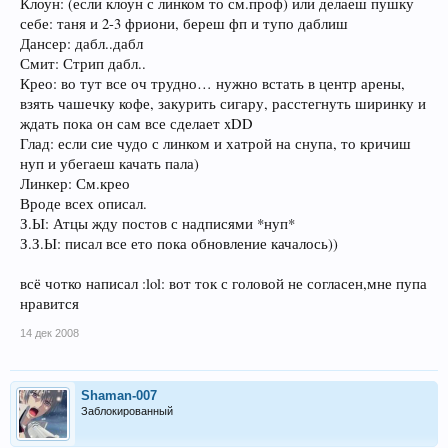
Клоун: (если клоун с линком то см.проф) или делаеш пушку
себе: таня и 2-3 фриони, береш фп и тупо даблиш
Дансер: дабл..дабл
Смит: Стрип дабл..
Крео: во тут все оч трудно… нужно встать в центр арены,
взять чашечку кофе, закурить сигару, расстегнуть ширинку и
ждать пока он сам все сделает xDD
Глад: если сие чудо с линком и хатрой на снупа, то кричиш
нуп и убегаеш качать пала)
Линкер: См.крео
Вроде всех описал.
З.Ы: Атцы жду постов с надписями *нуп*
З.З.Ы: писал все ето пока обновление качалось))
всё чотко написал :lol: вот ток с головой не согласен,мне пупа
нравится
14 дек 2008
Shaman-007
Заблокированный