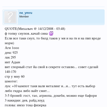
ne_ymru
Member
QUOTE(Михалыч @ 14/12/2008 - 03:48)
ф топку снупов..качай сина
Если все таки снуп, то билд таков у мя и на гв и на пвп вроде
норм)
Аги 1ооо
декс 925
лак 295
инт Адын
вит спорный стат йа свой в секрете оставлю... совет сделай
140-170
стр у мну 60
шмотег:
лук: +10 кампот таня валя металинг и...и... тут есть выбор
либо гидра либо вайт смит...
3-5 броней: гост, тао, агриопа, докеби, можно еще бафори
3 накидки: дев, райд,хоуд
голова: имхо тока физерка