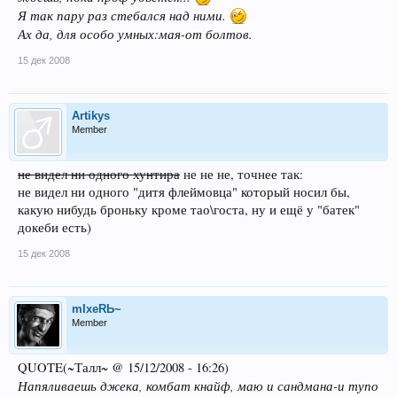
Я так пару раз стебался над ними.
Ах да, для особо умных:мая-от болтов.
15 дек 2008
Artikys
Member
не видел ни одного хунтира
не не не, точнее так:
не видел ни одного "дитя флеймовца" который носил бы,
какую нибудь броньку кроме тао\госта, ну и ещё у "батек"
докеби есть)
15 дек 2008
mIxeRЬ~
Member
QUOTE(~Талл~ @ 15/12/2008 - 16:26)
Напяливаешь джека, комбат кнайф, маю и сандмана-и тупо