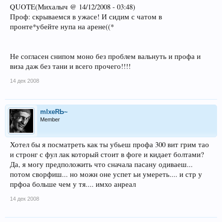
QUOTE(Михалыч @ 14/12/2008 - 03:48)
Проф: скрываемся в ужасе! И сидим с чатом в
пронте*убейте нупа на арене((*
Не согласен снипом моно без проблем вальнуть и профа и
виза даж без тани и всего прочего!!!!
14 дек 2008
mIxeRЬ~
Member
Хотел бы я посматреть как ты убьеш профа 300 вит грим тао
и стронг с фул лак который стоит в фоге и кидает болтами?
Да, я могу предположить что сначала пасану одиваеш...
потом сворфиш... но можн оне успет ьи умереть.... и стр у
прфоа больше чем у тя.... имхо анреал
14 дек 2008