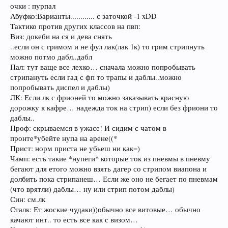
очки : пурпал
Абуфко:Варианты............ с заточкой -1 xDD
Тактико против других классов на пвп:
Виз: докеби на ся и дева снять
..если он с гримом и не фул лак(лак 1к) то грим стрипнуть
можно потмо дабл..дабл
Пал: тут ваще все лехко… сначала можно попробывать
стрипануть если гад с фп то трапы и даблы..можно
попробывать диспел и даблы)
ЛК: Если лк с фрионей то можно заказывать красную
дорожку к кафре… надежда ток на стрип) если без фриони то
даблы..
Проф: скрываемся в ужасе! И сидим с чатом в
пронте*убейте нупа на арене((*
Прист: норм приста не убьеш ни как=)
Чамп: есть такие *нупеги* которые ток из пневмы в пневму
бегают для етого можно взять дагер со стрипом виапона и
долбить пока стрипанеш… Если же оно не бегает по пневмам
(что врятли) даблы… ну или стрип потом даблы)
Син: см.лк
Сталк: Ет жоские чудаки))обычно все витовые… обычно
качают инт.. то есть все как с визом…