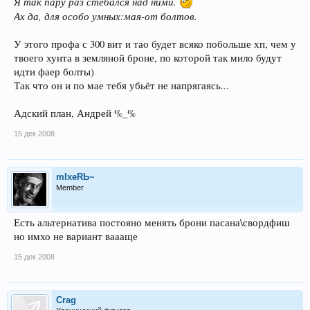
Я так пару раз стебался над ними.
Ах да, для особо умных:мая-от болтов.
У этого профа с 300 вит и тао будет всяко побольше хп, чем у
твоего хунта в земляной броне, по которой так мило будут
идти фаер болты)
Так что он и по мае тебя убьёт не напрягаясь...
Адский план, Андрей %_%
15 дек 2008
mIxeRЬ~
Member
Есть альтернатива постояно менять брони пасана\свордфиш
но имхо не вариант ваааще
15 дек 2008
Crag