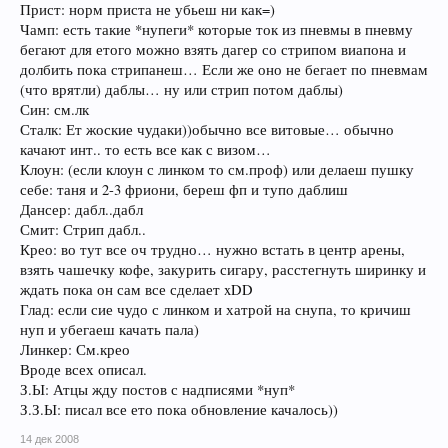
Прист: норм приста не убьеш ни как=)
Чамп: есть такие *нупеги* которые ток из пневмы в пневму
бегают для етого можно взять дагер со стрипом виапона и
долбить пока стрипанеш… Если же оно не бегает по пневмам
(что врятли) даблы… ну или стрип потом даблы)
Син: см.лк
Сталк: Ет жоские чудаки))обычно все витовые… обычно
качают инт.. то есть все как с визом…
Клоун: (если клоун с линком то см.проф) или делаеш пушку
себе: таня и 2-3 фриони, береш фп и тупо даблиш
Дансер: дабл..дабл
Смит: Стрип дабл..
Крео: во тут все оч трудно… нужно встать в центр арены,
взять чашечку кофе, закурить сигару, расстегнуть ширинку и
ждать пока он сам все сделает xDD
Глад: если сие чудо с линком и хатрой на снупа, то кричиш
нуп и убегаеш качать пала)
Линкер: См.крео
Вроде всех описал.
З.Ы: Атцы жду постов с надписями *нуп*
З.З.Ы: писал все ето пока обновление качалось))
14 дек 2008