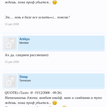
ждешь, пока проф убьется...
Эм.... лень в базе все искать=)... поясни?
15 дек 2008
Artikys
Member
Ах да, сандмен рассмешил)
15 дек 2008
Sleep
Tennesee
QUOTE(~Талл~ @ 15/12/2008 - 09:26)
Напяливаешь джека, комбат кнайф, маю и сандмана-и тупо
ждешь, пока проф убьется...