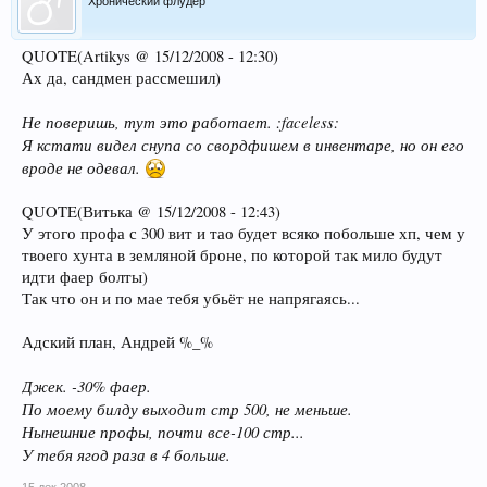
Хронический флудер
QUOTE(Artikys @ 15/12/2008 - 12:30)
Ах да, сандмен рассмешил)
Не поверишь, тут это работает. :faceless:
Я кстати видел снупа со свордфишем в инвентаре, но он его
вроде не одевал.
QUOTE(Витька @ 15/12/2008 - 12:43)
У этого профа с 300 вит и тао будет всяко побольше хп, чем у
твоего хунта в земляной броне, по которой так мило будут
идти фаер болты)
Так что он и по мае тебя убьёт не напрягаясь...
Адский план, Андрей %_%
Джек. -30% фаер.
По моему билду выходит стр 500, не меньше.
Нынешние профы, почти все-100 стр...
У тебя ягод раза в 4 больше.