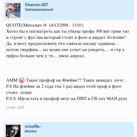
Shaman-007
Заблокированный
QUOTE(Михалыч @ 14/12/2008 - 13:01)
Хотел бы я посматреть как ты убьеш профа 300 вит грим тао
и стронг с фул лак который стоит в фоге и кидает болтами?
Да, я могу предположить что сначала пасану одиваеш...
потом сворфиш... но можн оне успет ьи умереть.... и стр у
прфоа больше чем у тя.... имхо анреал
АММ
Таких профоф на Флейме?? Таких невидал :aww: .
P.S На флейме за 2 года ток 1 раз видал чтоб проф в фоге
стоял. :ermm:
P.S.S. Щя кстать я профоф нету на ПВП и ГВ хех МАЯ рулз
14 дек 2008
mIxeRЬ~
Member