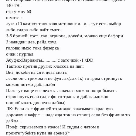
140-170
стр у мну 60
шмотег:
лук: +10 кампот таня валя металинг и...и... тут есть выбор
либо гидра либо вайт смит...
3-5 броней: гост, тао, агриопа, докеби, можно еще бафори
3 накидки: дев, райд,хоуд
голова: имхо тока физерка
очки : пурпал
Абуфко:Варианты............ с заточкой -1 xDD
Тактико против других классов на пвп:
Виз: докеби на ся и дева снять
..если он с гримом и не фул лак(лак 1к) то грим стрипнуть
можно потмо дабл..дабл
Пал: тут ваще все лехко… сначала можно попробывать
стрипануть если гад с фп то трапы и даблы..можно
попробывать диспел и даблы)
ЛК: Если лк с фрионей то можно заказывать красную
дорожку к кафре… надежда ток на стрип) если без фриони то
даблы..
Проф: скрываемся в ужасе! И сидим с чатом в
пронте*убейте нупа на арене((*