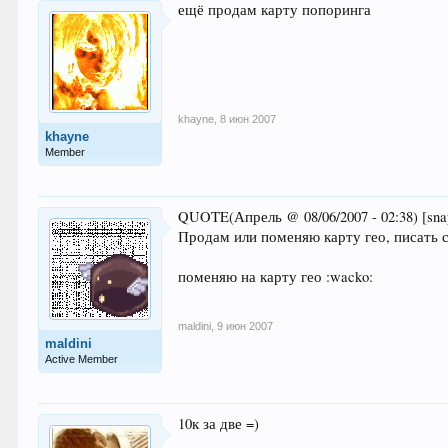
ещё продам карту попоринга
khayne
,
8 июн 2007
khayne
Member
QUOTE(Апрель @ 08/06/2007 - 02:38) [sna
Продам или поменяю карту гео, писать 
поменяю на карту гео :wacko:
maldini
,
9 июн 2007
maldini
Active Member
10к за две =)