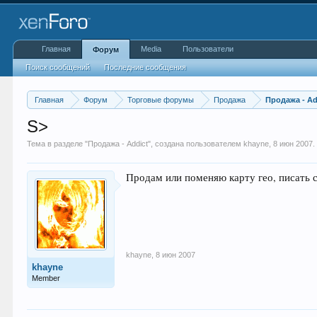
Главная
Media
Пользователи
Форум
Поиск сообщений
Последние сообщения
Главная
Форум
Торговые форумы
Продажа
Продажа - Ad
S>
Тема в разделе "
Продажа - Addict
", создана пользователем
khayne
,
8 июн 2007
.
Продам или поменяю карту гео, писать 
khayne
,
8 июн 2007
khayne
Member