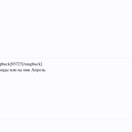
pback]93727[/snapback]
сюды или на ник Апрель