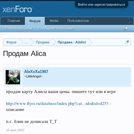
Войти или зарегистрироваться
Главная
Media
Пользователи
Форум
Поиск сообщений
Последние сообщения
Форум
...
Продажа
Продажа - Addict
Продам Alica
AleXxXa1987
~LittleAngel~
продам карту Алисы ваши цены. пишите тут или в игре
http://www.flyro.ru/database/index.php?cat...nfo&id=4253
-
описание
п.с. блин не дописала Т_Т
15 июн 2007