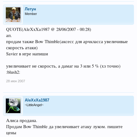
Летун
Member
QUOTE(AleXxXa1987 @ 28/06/2007 - 00:28)
ап.
продам также Bow Thimble(аксесс для арчкласса увеличивые
скорость атаки)
Savier в игре напиши
увеличивает не скорость, а дамаг на 3 или 5 % (хз точно)
:blush2:
28 июн 2007
AleXxXa1987
~LittleAngel~
Алиса продана.
Продам Bow Thimble да увеличивает атаку луком. пишите
цены