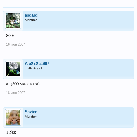
asgard
Member
800k
16 июн 2007
AleXxXa1987
~LittleAngel~
ап)800 маловата)
18 июн 2007
Savier
Member
1.5кк