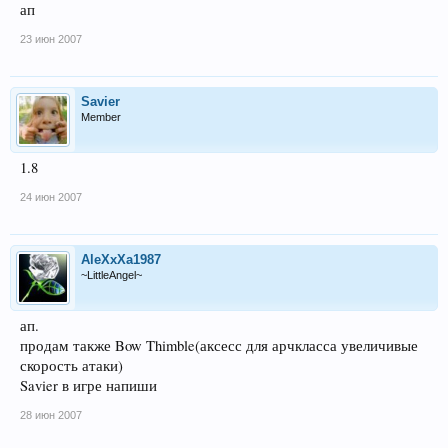
ап
23 июн 2007
Savier
Member
1.8
24 июн 2007
AleXxXa1987
~LittleAngel~
ап.
продам также Bow Thimble(аксесс для арчкласса увеличивые
скорость атаки)
Savier в игре напиши
28 июн 2007