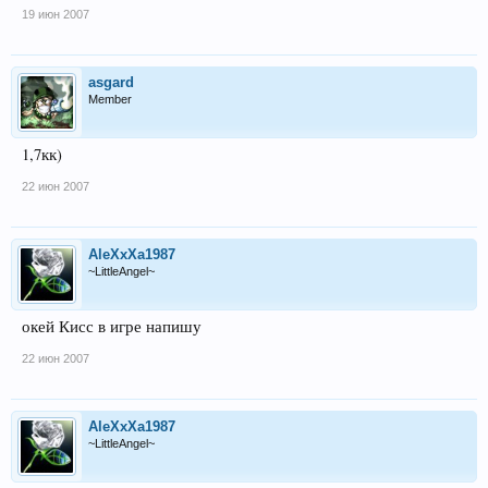
19 июн 2007
asgard
Member
1,7кк)
22 июн 2007
AleXxXa1987
~LittleAngel~
окей Кисс в игре напишу
22 июн 2007
AleXxXa1987
~LittleAngel~