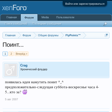
Войти или зарегистрироваться
Главная
Media
Пользователи
Форум
Поиск сообщений
Последние сообщения
Главная
Форум
Общие форумы
FlyPoints™
Поинт...
1
2
Вперёд >
Crag
Хронический флудер
появилась идея намутить поинт ^_^
предположительно-следущая суббота-воскреснье часа 4-
5...кто за?
5 авг 2007