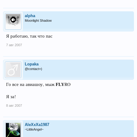
alpha
Moonlight Shadow
Я работаю, так что пас
7 авг 2007
Lopaka
@contact=)
FLY
Го все на авиашоу, мыж
RO
Я за!
8 авг 2007
AleXxXa1987
~LittleAngel~