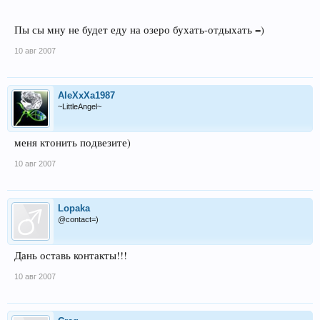
Пы сы мну не будет еду на озеро бухать-отдыхать =)
10 авг 2007
AleXxXa1987
~LittleAngel~
меня ктонить подвезите)
10 авг 2007
Lopaka
@contact=)
Дань оставь контакты!!!
10 авг 2007