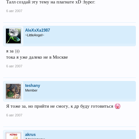
Талл создай эту тему на плагиате хD :hyper:
6 авг 2007
AleXxXa1987
~LittleAngel~
я за )))
тока я уже далеко не в Москве
6 авг 2007
teshany
Member
Я тоже за, но прийти не смогу, к др буду готовиться
6 авг 2007
akrus