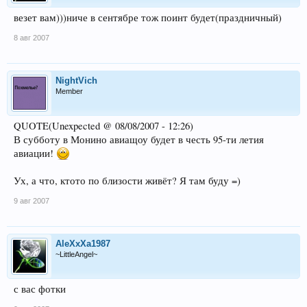
везет вам)))ниче в сентябре тож поинт будет(праздничный)
8 авг 2007
NightVich
Member
QUOTE(Unexpected @ 08/08/2007 - 12:26)
В субботу в Монино авиащоу будет в честь 95-ти летия
авиации!
Ух, а что, ктото по близости живёт? Я там буду =)
9 авг 2007
AleXxXa1987
~LittleAngel~
с вас фотки