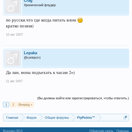
Crag
Хронический флудер
по русски.что где когда.читать влом
кратко позязя)
10 авг 2007
Lopaka
@contact=)
Да лан, мона подъехать к часам 2=)
11 авг 2007
(Вы должны войти или зарегистрироваться, чтобы ответить.)
1
2
Вперёд >
Главная
Форум
Общие форумы
FlyPoints™
Russian (RU)
Обратная связь
Помощь