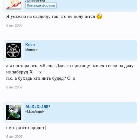
Administrator
Команда форума
Я уезжаю на свадьбу, так что не получится
6 авг 2007
Keks
Member
а я постараюсь, мб еще Джесса притащу, конечн если на дачу
не заберуд Х___х !
п.с. а бухадь кто нить будед? О_о
6 авг 2007
AleXxXa1987
~LittleAngel~
смотря кто придет)
6 авг 2007