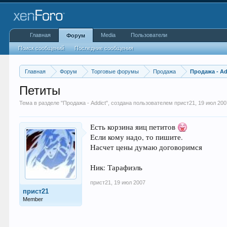
Главная
Media
Пользователи
Форум
Поиск сообщений
Последние сообщения
Главная
Форум
Торговые форумы
Продажа
Продажа - Ad
Петиты
Тема в разделе "
Продажа - Addict
", создана пользователем
прист21
,
19 июл 200
Есть корзина яиц петитов
Если кому надо, то пишите.
Насчет цены думаю договоримся
Ник: Тарафиэль
прист21
,
19 июл 2007
прист21
Member