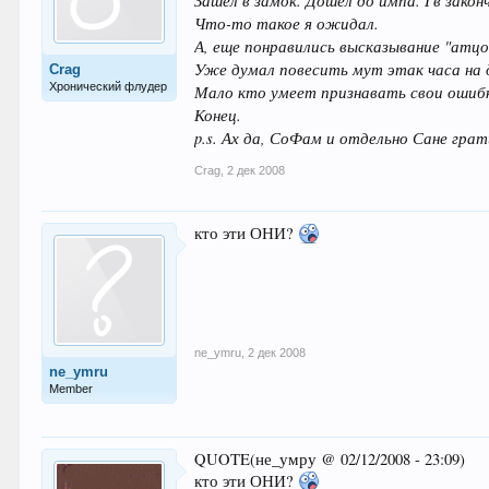
Зашел в замок. Дошел до импа. Гв закон
Что-то такое я ожидал.
А, еще понравились высказывание "атцов
Уже думал повесить мут этак часа на д
Crag
Хронический флудер
Мало кто умеет признавать свои ошиб
Конец.
p.s. Ах да, СоФам и отдельно Сане гра
Crag
,
2 дек 2008
кто эти ОНИ?
ne_ymru
,
2 дек 2008
ne_ymru
Member
QUOTE(не_умру @ 02/12/2008 - 23:09)
кто эти ОНИ?