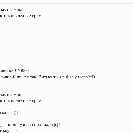
ьмут замок.
ного в последнее время
ий но ! /effect
 вишей) ну как так ,Витько ты же был у импа?^D
ьмут замок.
ного в последнее время
 моего)))
уда то они узнали про гладофф)
итьку Т_Т