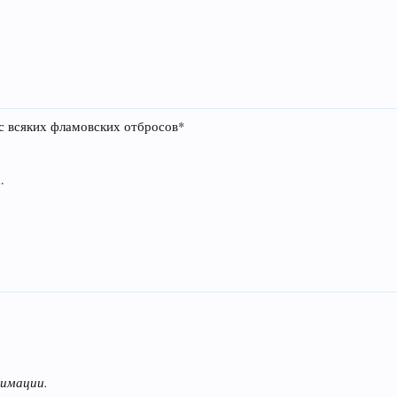
сс всяких фламовских отбросов*
.
нимации.