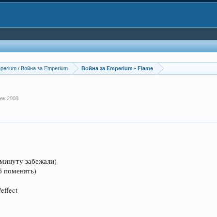
perium / Война за Emperium
Война за Emperium - Flame
дек 2008
.
 минуту забежали)
б поменять)
effect