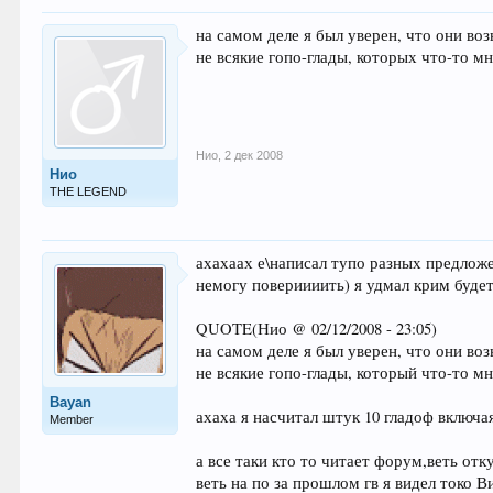
на самом деле я был уверен, что они воз
не всякие гопо-глады, которых что-то м
Нио
,
2 дек 2008
Нио
THE LEGEND
ахахаах е\написал тупо разных предложен
немогу повериииить) я удмал крим будет
QUOTE(Нио @ 02/12/2008 - 23:05)
на самом деле я был уверен, что они воз
не всякие гопо-глады, который что-то м
Bayan
ахаха я насчитал штук 10 гладоф включая
Member
а все таки кто то читает форум,веть отк
веть на по за прошлом гв я видел токо В