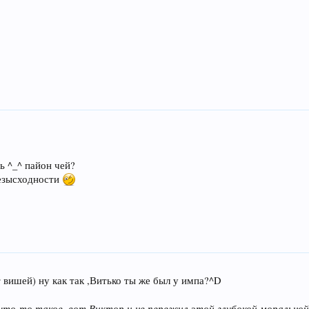
ь ^_^ пайон чей?
безысходности
 вишей) ну как так ,Витько ты же был у импа?^D
что-то такое, вот Виктор и не пережил этой глубокой моральной 