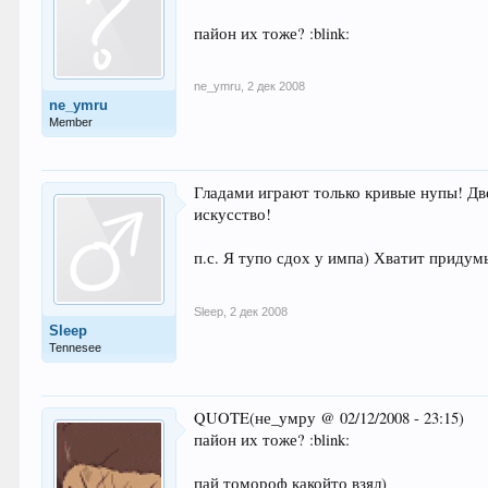
пайон их тоже? :blink:
ne_ymru
,
2 дек 2008
ne_ymru
Member
Гладами играют только кривые нупы! Дв
искусство!
п.с. Я тупо сдох у импа) Хватит придум
Sleep
,
2 дек 2008
Sleep
Tennesee
QUOTE(не_умру @ 02/12/2008 - 23:15)
пайон их тоже? :blink:
пай томороф какойто взял)