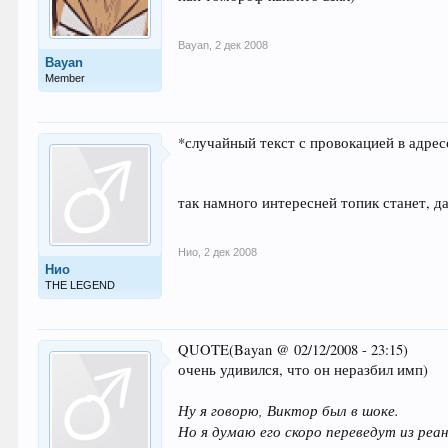
Bayan
,
2 дек 2008
Bayan
Member
*случайный текст с провокацией в адре
так намного интересней топик станет, да
Нио
,
2 дек 2008
Нио
THE LEGEND
QUOTE(Bayan @ 02/12/2008 - 23:15)
очень удивился, что он неразбил имп)
Ну я говорю, Виктор был в шоке.
Но я думаю его скоро переведут из реа