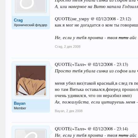
А, или наверное на Витю напала Годзилла
QUOTE(не_умру @ 02/12/2008 - 23:12)
Crag
как я мог не догадатся о ком ты говориш
Хронический флудер
Не, если у тебя пронта - твоя
пипи
айс 
Crag
,
2 дек 2008
QUOTE(~Талл~ @ 02/12/2008 - 23:13)
Просто тебя убила синка из софов или
меня убил виз)такой красный,в след гв 
но там Витька оставался,фперед прошол
очень удивился, что он неразбил имп)
Ах, пожалуйста, если цитируешь меня -
Bayan
Member
Bayan
,
2 дек 2008
QUOTE(~Талл~ @ 02/12/2008 - 23:14)
Не, если у тебя пронта - твоя
пипи
айс 