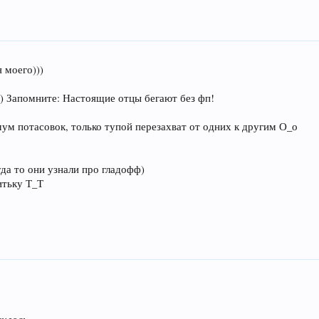
 моего)))
л) Запомните: Настоящие отцы бегают без фп!
м потасовок, только тупой перезахват от одних к другим О_о
уда то они узнали про гладофф)
итьку Т_Т