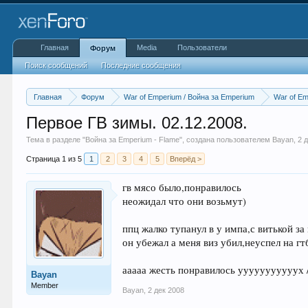
Главная
Media
Пользователи
Форум
Поиск сообщений
Последние сообщения
Главная
Форум
War of Emperium / Война за Emperium
War of Em
Первое ГВ зимы. 02.12.2008.
Тема в разделе "
Война за Emperium - Flame
", создана пользователем
Bayan
,
2 
Страница 1 из 5
1
2
3
4
5
Вперёд >
гв мясо было,понравилось
неожидал что они возьмут)
ппц жалко тупанул в у импа,с витькой за
он убежал а меня виз убил,неуспел на гт
ааааа жесть понравилось ууууууууууух /
Bayan
Member
Bayan
,
2 дек 2008