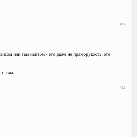
#11
изом или там найтом - это даже не пряморукость, это
то там.
#12