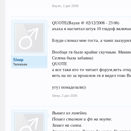
Bayan
,
2 дек 2008
QUOTE(Bayan @ 02/12/2008 - 23:06)
ахаха я насчитал штук 10 гладоф включая
Блуди сломал мне госта, а чамп заазури
Вообще гв было крайне скучным. Миниму
Селена была забавна)
Sleep
QUOTE
Tennesee
а все таки кто то читает форум,веть отк
веть на по за прошлом гв я видел токо В
угу) понаделали))
Sleep
,
2 дек 2008
Вышел из линейки.
Пошел сталком и фп на ноуте.
Зашел на синха.