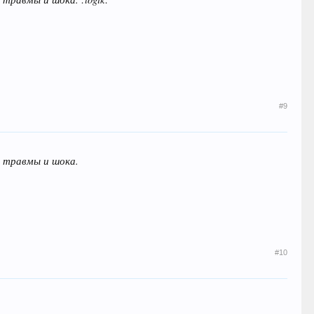
#9
й травмы и шока.
#10