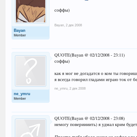
соффы)
Bayan
,
2 дек 2008
Bayan
Member
QUOTE(Bayan @ 02/12/2008 - 23:11)
соффы)
как я мог не догадатся о ком ты говориш
я всегда говорил гладами играю ток от 
ne_ymru
,
2 дек 2008
ne_ymru
Member
QUOTE(Bayan @ 02/12/2008 - 23:08)
немогу повериииить) я удмал крим будет
Просто тебя убила синка из софов или 