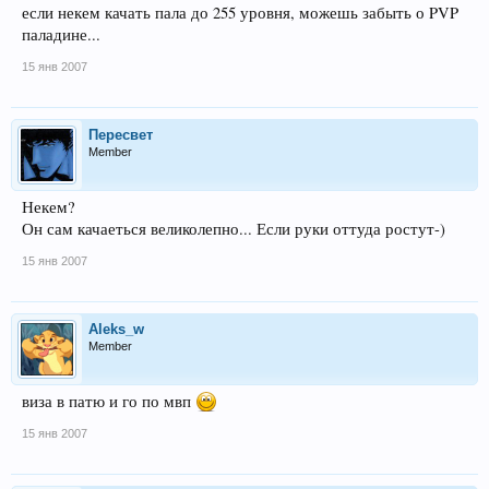
если некем качать пала до 255 уровня, можешь забыть о PVP
паладине...
15 янв 2007
Пересвет
Member
Некем?
Он сам качаеться великолепно... Если руки оттуда ростут-)
15 янв 2007
Aleks_w
Member
виза в патю и го по мвп
15 янв 2007