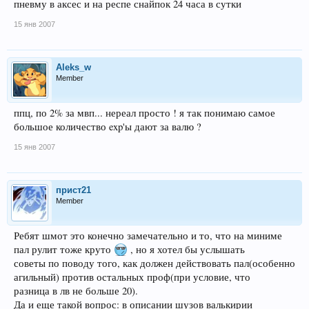
пневму в аксес и на респе снайпок 24 часа в сутки
15 янв 2007
Aleks_w
Member
ппц, по 2% за мвп... нереал просто ! я так понимаю самое
большое количество exp'ы дают за валю ?
15 янв 2007
прист21
Member
Ребят шмот это конечно замечательно и то, что на миниме
пал рулит тоже круто
, но я хотел бы услышать
советы по поводу того, как должен действовать пал(особенно
агильный) против остальных проф(при условие, что
разница в лв не больше 20).
Да и еще такой вопрос: в описании шузов валькирии