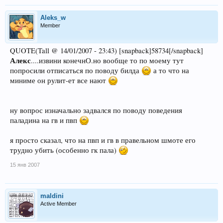
Aleks_w
Member
QUOTE(Tall @ 14/01/2007 - 23:43) [snapback]58734[/snapback]
Алекс
....извини конечнО.но вообще то по моему тут
попросили отписаться по поводу билда
а то что на
миниме он рулит-ет все нают
ну вопрос изначально задвался по поводу поведения
паладина на гв и пвп
я просто сказал, что на пвп и гв в правельном шмоте его
трудно убить (особенно гк пала)
15 янв 2007
maldini
Active Member