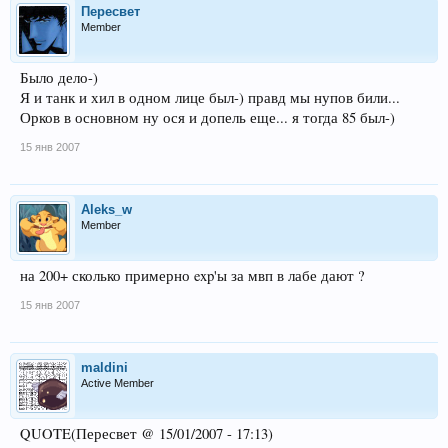
Пересвет
Member
Было дело-)
Я и танк и хил в одном лице был-) правд мы нупов били...
Орков в основном ну ося и допель еще... я тогда 85 был-)
15 янв 2007
Aleks_w
Member
на 200+ сколько примерно exp'ы за мвп в лабе дают ?
15 янв 2007
maldini
Active Member
QUOTE(Пересвет @ 15/01/2007 - 17:13)