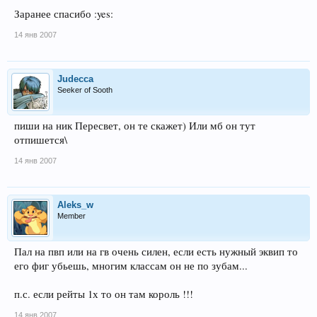
Заранее спасибо :yes:
14 янв 2007
Judecca
Seeker of Sooth
пиши на ник Пересвет, он те скажет) Или мб он тут
отпишется\
14 янв 2007
Aleks_w
Member
Пал на пвп или на гв очень силен, если есть нужный эквип то
его фиг убьешь, многим классам он не по зубам...
п.с. если рейты 1х то он там король !!!
14 янв 2007