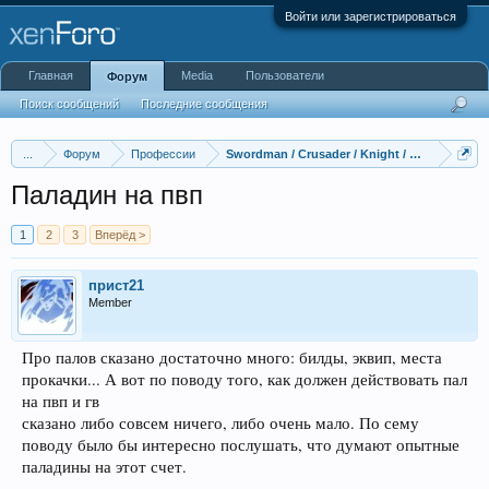
Войти или зарегистрироваться
Главная
Media
Пользователи
Форум
Поиск сообщений
Последние сообщения
...
Форум
Профессии
Swordman / Crusader / Knight / Paladin / Lor
Паладин на пвп
1
2
3
Вперёд >
прист21
Member
Про палов сказано достаточно много: билды, эквип, места
прокачки... А вот по поводу того, как должен действовать пал
на пвп и гв
сказано либо совсем ничего, либо очень мало. По сему
поводу было бы интересно послушать, что думают опытные
паладины на этот счет.