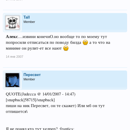
Tall
Member
Алекс
....извини конечнО.но вообще то по моему тут
попросили отписаться по поводу билда
а то что на
миниме он рулит-ет все нают
14 янв 2007
Пересвет
Member
QUOTE(Judecca @ 14/01/2007 - 14:47)
[snapback]58715[/snapback]
пиши на ник Пересвет, он те скажет) Или мб он тут
отпишется\
Я не понял кто тут хелпер? :frantics: