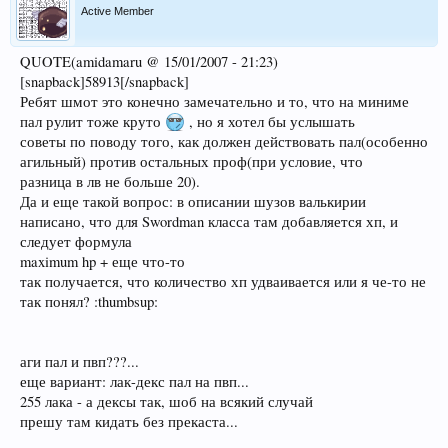
Active Member
QUOTE(amidamaru @ 15/01/2007 - 21:23)
[snapback]58913[/snapback]
Ребят шмот это конечно замечательно и то, что на миниме
пал рулит тоже круто
, но я хотел бы услышать
советы по поводу того, как должен действовать пал(особенно
агильный) против остальных проф(при условие, что
разница в лв не больше 20).
Да и еще такой вопрос: в описании шузов валькирии
написано, что для Swordman класса там добавляется хп, и
следует формула
maximum hp + еще что-то
так получается, что количество хп удваивается или я че-то не
так понял? :thumbsup:
аги пал и пвп???...
еще вариант: лак-декс пал на пвп...
255 лака - а дексы так, шоб на всякий случай
прешу там кидать без прекаста...