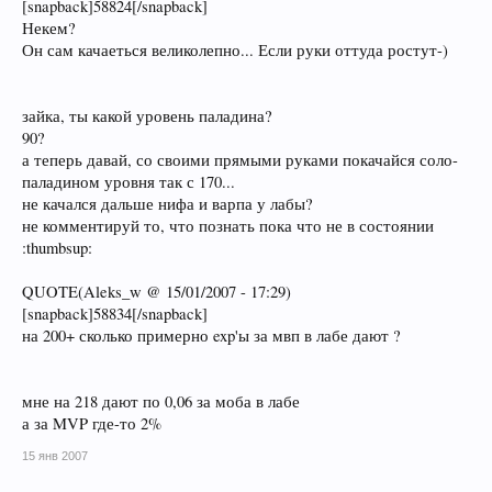
[snapback]58824[/snapback]
Некем?
Он сам качаеться великолепно... Если руки оттуда ростут-)
зайка, ты какой уровень паладина?
90?
а теперь давай, со своими прямыми руками покачайся соло-
паладином уровня так с 170...
не качался дальше нифа и варпа у лабы?
не комментируй то, что познать пока что не в состоянии
:thumbsup:
QUOTE(Aleks_w @ 15/01/2007 - 17:29)
[snapback]58834[/snapback]
на 200+ сколько примерно exp'ы за мвп в лабе дают ?
мне на 218 дают по 0,06 за моба в лабе
а за MVP где-то 2%
15 янв 2007