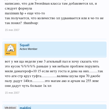
написано, что для Swordman класса там добавляется хп, и
следует формула
maximum hp + еще что-то
так получается, что количество хп удваивается или я че-то не
так понял? :thumbsup:
15 янв 2007
Squall
Active Member
вот у мя ща недели уже 3 агильный пал и хочу сказать что
это кусок %%%%% раньше у мя небыло проблем порулить
мили дамагероф+10 15 если нету госта и дева на них.........так
что аги стр круз туфта................валины шузы при 70 джобе
палу дадут 140сп.............это магам ако и арчам на 255 леве
они дадут чуть больше 1к хп
15 янв 2007
maldini