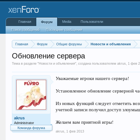
Главная
Media
Пользователи
Форум
Поиск сообщений
Последние сообщения
Главная
Форум
Общие форумы
Новости и объявления
Обновление сервера
Тема в разделе "
Новости и объявления
", создана пользователем
akrus
,
1 фев 
Уважаемые игроки нашего сервера!
Установленное обновление серверной час
Из новых функций следует отметить во
учетной записи получил доступ злоумы
akrus
Желаем вам приятной игры!
Administrator
Команда форума
akrus
,
1 фев 2013