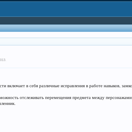
2013
.
ти включает в себя различные исправления в работе навыков, замко
зможность отслеживать перемещения предмета между персонажами, 
шленник.