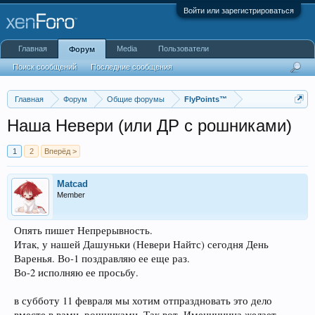
Войти или зарегистрироваться
Главная
Media
Пользователи
Форум
Поиск сообщений
Последние сообщения
Главная
Форум
Общие форумы
FlyPoints™
Наша Невери (или ДР с рошниками)
1
2
Вперёд >
Matcad
Member
Опять пишет Непрерывность.
Итак, у нашей Дашуньки (Невери Найтс) сегодня День
Варенья. Во-1 поздравляю ее еще раз.
Во-2 исполняю ее просьбу.
в субботу 11 февраля мы хотим отпраздновать это дело
вместе в вами, рошниками. Так вот. Именинница желает