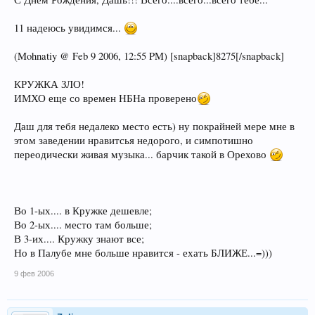
11 надеюсь увидимся...
(Mohnatiy @ Feb 9 2006, 12:55 PM) [snapback]8275[/snapback]
КРУЖКА ЗЛО!
ИМХО еще со времен НБНа проверено
Даш для тебя недалеко место есть) ну покрайней мере мне в
этом заведении нравитсья недорого, и симпотишно
переодически живая музыка... барчик такой в Орехово
Во 1-ых.... в Кружке дешевле;
Во 2-ых.... место там больше;
В 3-их.... Кружку знают все;
Но в Палубе мне больше нравится - ехать БЛИЖЕ...=)))
9 фев 2006