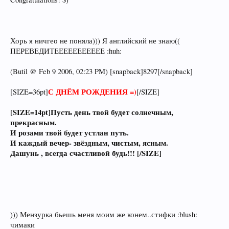
Хорь я ничгео не поняла))) Я английский не знаю((
ПЕРЕВЕДИТЕЕЕЕЕЕЕЕЕЕЕ :huh:
(Butil @ Feb 9 2006, 02:23 PM) [snapback]8297[/snapback]
С ДНЁМ РОЖДЕНИЯ =)
[SIZE=36pt]
[/SIZE]
[SIZE=14pt]Пусть день твой будет солнечным,
прекрасным.
И розами твой будет устлан путь.
И каждый вечер- звёздным, чистым, ясным.
Дашунь , всегда счастливой будь!!! [/SIZE]
))) Мензурка бьешь меня моим же конем..стифки :blush:
чимаки