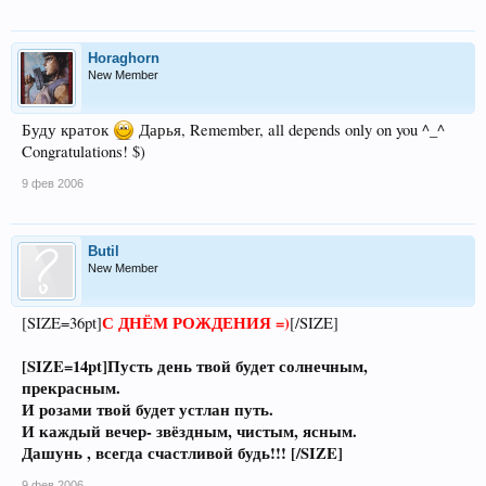
Horaghorn
New Member
Буду краток
Дарья, Remember, all depends only on you ^_^
Congratulations! $)
9 фев 2006
Butil
New Member
С ДНЁМ РОЖДЕНИЯ =)
[SIZE=36pt]
[/SIZE]
[SIZE=14pt]Пусть день твой будет солнечным,
прекрасным.
И розами твой будет устлан путь.
И каждый вечер- звёздным, чистым, ясным.
Дашунь , всегда счастливой будь!!! [/SIZE]
9 фев 2006