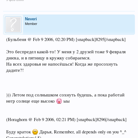
Neveri
Member
(Бульбеня @ Feb 9 2006, 02:20 PM) [snapback]8295[/snapback]
Это беспредел какой-то! У меня у 2 друзей тоже 9 февраля
днюха, и в пятницу в кружку собираемся.
На всех здаровья не напосёшься! Когда же просохнуть
дадите?!
))) Летом под солнышком сохнуть будешь, а пока работай
негр солнце еще высоко
ыы
(Horaghorn @ Feb 9 2006, 02:21 PM) [snapback]8296[/snapback]
Буду краток
Дарья, Remember, all depends only on you ^_^
Congratulations! $)