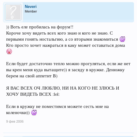
Neveri
Member
)) Воть еле пробилась на форум!!
Короче хочу видеть всех кого знаю и кого не знаю. С
первыми гонять ностальгию, а со вторыми знакомиться
Кто просто хочет нажраться в каку может оставаться дома
Если будет достаточно тепло можно прогуляться, если же нет
вы крен меня куда вытащите)) я засяду в кружке. Денюжку
берем на свой аппетит B)
Я ВАС ВСЕХ ОЧ ЛЮБЛЮ, НИ НА КОГО НЕ ЗЛЮСЬ И
ХОЧУ ВИДЕТЬ ВСЕХ :lol:
Если в кружку не поместимся можете сесть мне на
коленочки))
9 фев 2006