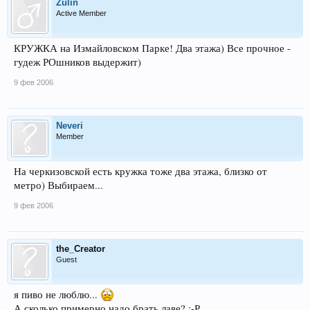
Zulin
Active Member
КРУЖКА на Измайловском Парке! Два этажа) Все прочное -
гудеж РОшников выдержит)
9 фев 2006
Neveri
Member
На черкизовской есть кружка тоже два этажа, близко от
метро) Выбираем...
9 фев 2006
the_Creator
Guest
я пиво не люблю...
А сколько примерно надо брать лаве? :-Р