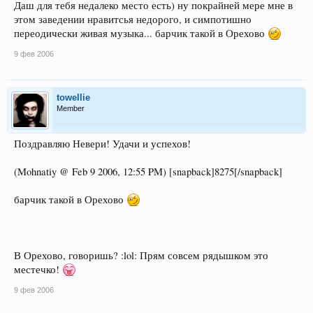
Даш для тебя недалеко место есть) ну покрайней мере мне в
этом заведении нравитсья недорого, и симпотишно
переодически живая музыка... барчик такой в Орехово
9 фев 2006
towellie
Member
Поздравляю Невери! Удачи и успехов!
(Mohnatiy @ Feb 9 2006, 12:55 PM) [snapback]8275[/snapback]
барчик такой в Орехово
В Орехово, говоришь? :lol: Прям совсем рядышком это
местечко!
9 фев 2006