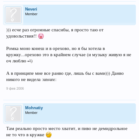
Neveri
Member
))) есче раз огромные спасибы, я просто таю от
удовольствия!!
Ромка моно конеш и в орехово, но я бы хотела в
кружку...орехово это в крайнем случае (и музыку живую я не
оч люблю =\)
А в принципе мне все ранво где, лишь бы с вами))) Данво
никого не видела :unsure:
9 фев 2006
Mohnatiy
Member
Там реально просто место хватит, и пиво не демидрольное
не то что в кружке