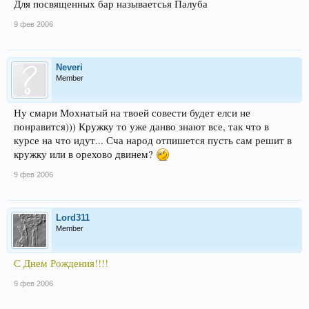
Для посвященных бар называетсья Палуба
9 фев 2006
Neveri
Member
Ну смари Мохнатый на твоей совести будет елси не
понравится))) Кружку то уже данво знают все, так что в
курсе на что идут... Сча народ отпишется пусть сам решит в
кружку или в орехово двинем?
9 фев 2006
Lord311
Member
С Днем Рождения!!!!
9 фев 2006