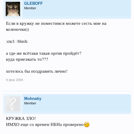
GLEBOFF
Member
Если в кружку не поместимся можете сесть мне на
коленочки))
:excl: :blush:
а где-же всётаки такая оргия пройдёт?
куда приезжать то???
хотелось бы поздравить лично!
9 фев 2006
Mohnatiy
Member
КРУЖКА ЗЛО!
ИМХО еще со времен НБНа проверено