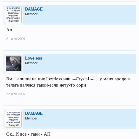
DAMAGE
Member
Ап
21 июн 2007
Loveless
Member
Эм....апиши на ник Loveless или -=CrystaL=-....у меня вроде в
телеге валялся такой-если нету-то сори
22 июн 2007
DAMAGE
Member
Ок...И все - таки - АП