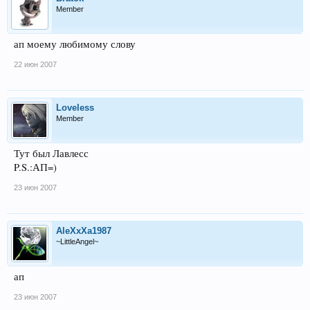
Member
ап моему любимому слову
22 июн 2007
Loveless
Member
Тут был Лавлесс
P.S.:АП=)
23 июн 2007
AleXxXa1987
~LittleAngel~
ап
23 июн 2007