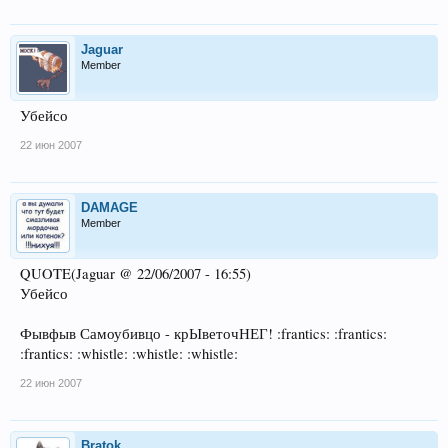
Jaguar
Member
Убейсо
22 июн 2007
DAMAGE
Member
QUOTE(Jaguar @ 22/06/2007 - 16:55)
Убейсо
Фывфыв Самоубивцо - крЫветочНЕГ! :frantics: :frantics:
:frantics: :whistle: :whistle: :whistle:
22 июн 2007
Bratok