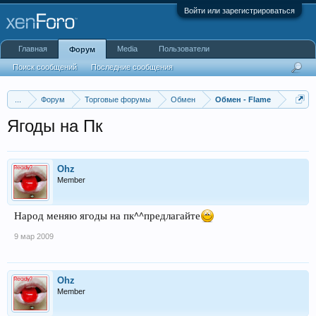
Войти или зарегистрироваться
Главная
Media
Пользователи
Форум
Поиск сообщений
Последние сообщения
...
Форум
Торговые форумы
Обмен
Обмен - Flame
Ягоды на Пк
Ohz
Member
Народ меняю ягоды на пк^^предлагайте
9 мар 2009
Ohz
Member