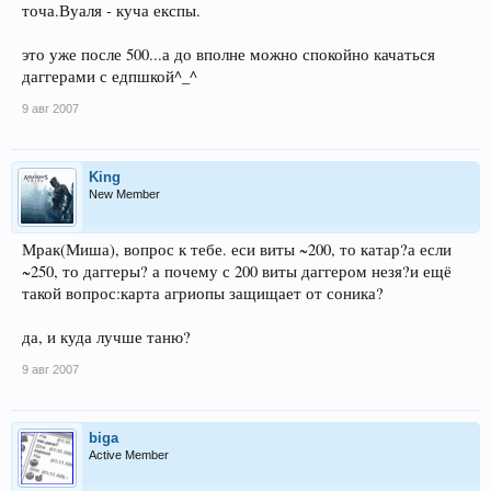
точа.Вуаля - куча експы.
это уже после 500...а до вполне можно спокойно качаться
даггерами с едпшкой^_^
9 авг 2007
King
New Member
Мрак(Миша), вопрос к тебе. еси виты ~200, то катар?а если
~250, то даггеры? а почему с 200 виты даггером незя?и ещё
такой вопрос:карта агриопы защищает от соника?
да, и куда лучше таню?
9 авг 2007
biga
Active Member