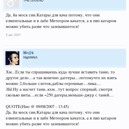
THE LEGEND
Да, йа моск син.Катары для кача потому, что они
елментальные и в лабе Метеором качатся, а в пвп катаром
можно убить разве что зазевавшегося!
9 авг 2007
Mr@k
NightWish
Хм...Если ты спрашиваешь куда лучше вставить таню, то
другое дело....а так конечно даггеры....потомучто их взять
можно 2,больше слотов,даблы огромные....пика....
ЗЫ.Ну а насчет тани..кхм...тут вопрос спорный, смотря
сколько виты....если ~250 дагеры,меньше-джур с таней....
QUOTE(Нио @ 09/08/2007 - 13:45)
Да, йа моск син.Катары для кача потому, что они
елментальные и в лабе Метеором качатся, а в пвп катаром
можно убить разве что зазевавшегося!