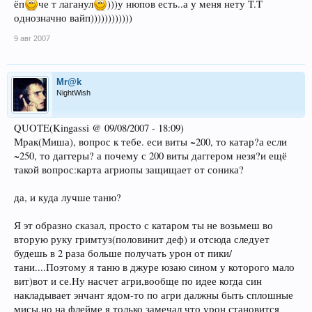
ёп
че т лаганул
)))у нюпов есть..а у меня нету T.T
однозначно вайп))))))))))))
9 авг 2007
Mr@k
NightWish
QUOTE(Kingassi @ 09/08/2007 - 18:09)
Мрак(Миша), вопрос к тебе. еси виты ~200, то катар?а если
~250, то даггеры? а почему с 200 виты даггером незя?и ещё
такой вопрос:карта агриопы защищает от соника?
да, и куда лучше таню?
Я эт образно сказал, просто с катаром ты не возьмеш во
вторую руку гримтуз(половинит деф) и отсюда следует
будешь в 2 раза больше получать урон от пики/
тани....Поэтому я таню в джуре юзаю сином у которого мало
вит)вот и се.Ну насчет агри,вообще по идее когда син
накладывает энчант ядом-то по агри далжны быть сплошные
мисы,но на флейме я только замечал что урон становится