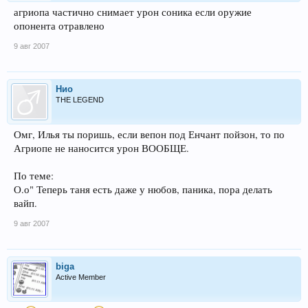
агриопа частично снимает урон соника если оружие
опонента отравлено
9 авг 2007
Нио
THE LEGEND
Омг, Илья ты поришь, если вепон под Енчант пойзон, то по
Агриопе не наносится урон ВООБЩЕ.
По теме:
О.о" Теперь таня есть даже у нюбов, паника, пора делать
вайп.
9 авг 2007
biga
Active Member