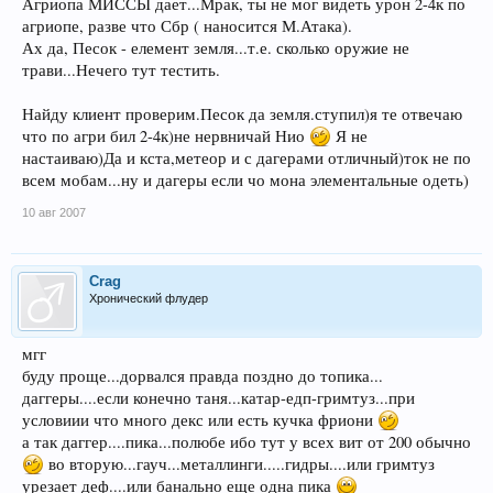
Агриопа МИССЫ дает...Мрак, ты не мог видеть урон 2-4к по
агриопе, разве что Сбр ( наносится М.Атака).
Ах да, Песок - елемент земля...т.е. сколько оружие не
трави...Нечего тут тестить.
Найду клиент проверим.Песок да земля.ступил)я те отвечаю
что по агри бил 2-4к)не нервничай Нио
Я не
настаиваю)Да и кста,метеор и с дагерами отличный)ток не по
всем мобам...ну и дагеры если чо мона элементальные одеть)
10 авг 2007
Crag
Хронический флудер
мгг
буду проще...дорвался правда поздно до топика...
даггеры....если конечно таня...катар-едп-гримтуз...при
условиии что много декс или есть кучка фриони
а так даггер....пика...полюбе ибо тут у всех вит от 200 обычно
во вторую...гауч...металлинги.....гидры....или гримтуз
урезает деф....или банально еще одна пика