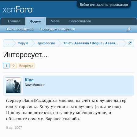
Войти или зарегистрироваться
Главная
Media
Пользователи
Форум
Поиск сообщений
Последние сообщения
...
Форум
Профессии
Thief / Assassin / Rogue
Интересует...
1
2
Вперёд >
King
New Member
(сервер Flame)Расходятся мнения, на счёт кто лучше даггер
или катар сины. Хочу уточнить кто лучше? (в плане пвп)
Прошу, напишите кто, по вашему мнению лучше, и
объясните почему. Заранее спасибо.
9 авг 2007