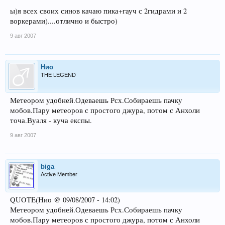
ы)я всех своих синов качаю пика+гауч с 2гидрами и 2
воркерами)....отлично и быстро)
9 авг 2007
Нио
THE LEGEND
Метеором удобней.Одеваешь Рсх.Собираешь пачку
мобов.Пару метеоров с простого джура, потом с Анхоли
точа.Вуаля - куча експы.
9 авг 2007
biga
Active Member
QUOTE(Нио @ 09/08/2007 - 14:02)
Метеором удобней.Одеваешь Рсх.Собираешь пачку
мобов.Пару метеоров с простого джура, потом с Анхоли