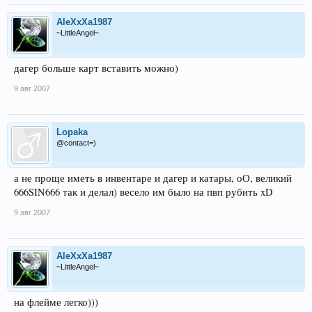
AleXxXa1987
~LittleAngel~
дагер больше карт вставить можно)
9 авг 2007
Lopaka
@contact=)
а не проще иметь в инвентаре и дагер и катары, оО, великий
666SIN666 так и делал) весело им было на пвп рубить xD
9 авг 2007
AleXxXa1987
~LittleAngel~
на флейме легко)))