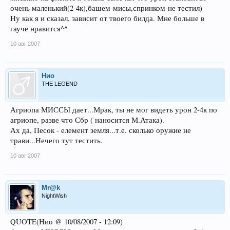
очень маленький(2-4к),башем-мисы,спринком-не тестил)
Ну как я и сказал, зависит от твоего билда. Мне больше в
гауче нравится^^
10 авг 2007
Нио
THE LEGEND
Агриопа МИССЫ дает...Мрак, ты не мог видеть урон 2-4к по
агриопе, разве что Сбр ( наносится М.Атака).
Ах да, Песок - елемент земля...т.е. сколько оружие не
трави...Нечего тут тестить.
10 авг 2007
Mr@k
NightWish
QUOTE(Нио @ 10/08/2007 - 12:09)