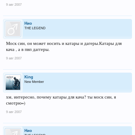
9 авг 2007
Нио
THE LEGEND
Моск син, он может носить и катары и дагеры.Катары для
кача , а в пвп даггеры.
9 авг 2007
King
New Member
хм, интересно, почему катары для кача? ты моск син, я
смотрю=)
9 авг 2007
Нио