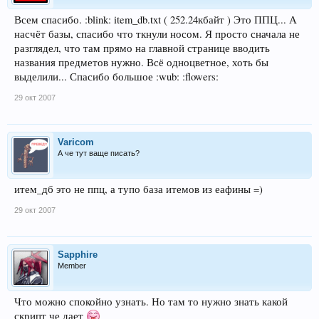
Всем спасибо. :blink: item_db.txt ( 252.24кбайт ) Это ППЦ... А
насчёт базы, спасибо что ткнули носом. Я просто сначала не
разглядел, что там прямо на главной странице вводить
названия предметов нужно. Всё одноцветное, хоть бы
выделили... Спасибо большое :wub: :flowers:
29 окт 2007
Varicom
А че тут ваще писать?
итем_дб это не ппц, а тупо база итемов из еафины =)
29 окт 2007
Sapphire
Member
Что можно спокойно узнать. Но там то нужно знать какой
скрипт че дает