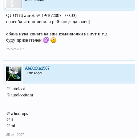
QUOTE(warok @ 19/10/2007 - 00:33)
спасиба что поченили рейтинг,я даволен)
обана нука киньте ка еше командочки на лут и т.д.
буду признателен
25 окт 2007
AleXxXa1987
~LittleAngel~
@autoloot
@autolootitem
@whodrops
@ii
@mi
25 окт 2007