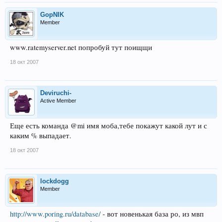
GopNIK
Member
www.ratemyserver.net попробуй тут поищщи
18 окт 2007
Deviruchi-
Active Member
Еще есть команда @mi имя моба,тебе покажут какой лут и с
каким % выпадает.
18 окт 2007
lockdogg
Member
http://www.poring.ru/database/
- вот новенькая база ро, из мвп