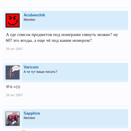
Acubenchik
Member
А где список предметов под номерами глянуть можно? ну
607 это ягоды, а еще чё под каким номером?
28 окт 2007
Varicom
А че тут ваще писать?
@ii =)))
28 окт 2007
Sapphire
Member