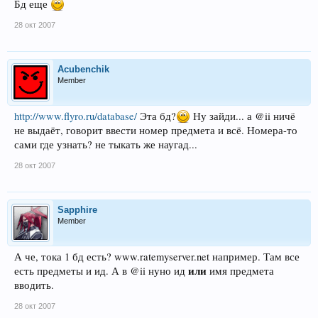
Бд еще
28 окт 2007
Acubenchik
Member
http://www.flyro.ru/database/
Эта бд?
Ну зайди... а @ii ничё
не выдаёт, говорит ввести номер предмета и всё. Номера-то
сами где узнать? не тыкать же наугад...
28 окт 2007
Sapphire
Member
А че, тока 1 бд есть? www.ratemyserver.net например. Там все
или
есть предметы и ид. А в @ii нуно ид
имя предмета
вводить.
28 окт 2007