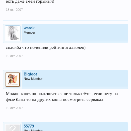
есть даже змей горыныч!
18 окт 2007
warok
Member
спасиба что поченили рейтинг,я даволен)
19 окт 2007
Bigfoot
New Member
Можно конечно пользоваться не только @mi, если нету на
флае базы то на других мона посмотреть серваках
19 окт 2007
55779
New Member