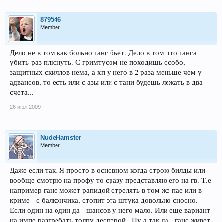
879546
Member
Дело не в том как больно ганс бьет. Дело в том что ганса
убить-раз плюнуть. С гримтусом не походишь особо,
защитных скиллов нема, а хп у него в 2 раза меньше чем у
адвансов, то есть или с азы или с тани будешь лежать в два
счета...
26 июл 2009
NudeHamster
Member
Даже если так. Я просто в основном когда строю билды или
вообще смотрю на профу то сразу представляю его на гв. Т.е
например ганс может рапидой стрелять в том же пае или в
криме - с балкончика, стопит эта штука довольно сносно.
Если один на один да - шансов у него мало. Или еще вариант
на импе разгребать толпу десперой.. Ну а так да - ганс живет