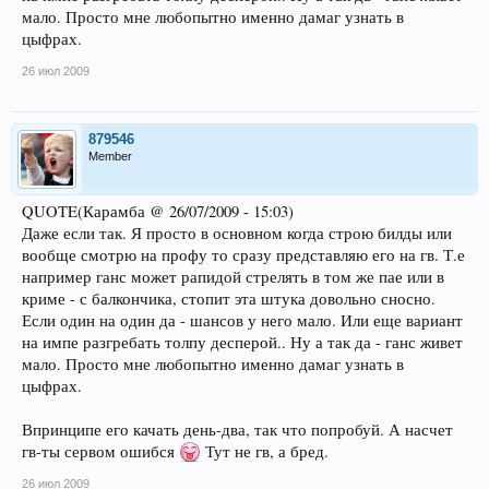
мало. Просто мне любопытно именно дамаг узнать в
цыфрах.
26 июл 2009
879546
Member
QUOTE(Карамба @ 26/07/2009 - 15:03)
Даже если так. Я просто в основном когда строю билды или
вообще смотрю на профу то сразу представляю его на гв. Т.е
например ганс может рапидой стрелять в том же пае или в
криме - с балкончика, стопит эта штука довольно сносно.
Если один на один да - шансов у него мало. Или еще вариант
на импе разгребать толпу десперой.. Ну а так да - ганс живет
мало. Просто мне любопытно именно дамаг узнать в
цыфрах.
Впринципе его качать день-два, так что попробуй. А насчет
гв-ты сервом ошибся
Тут не гв, а бред.
26 июл 2009