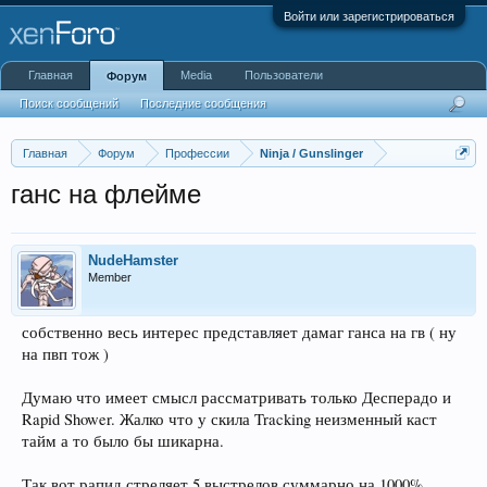
Войти или зарегистрироваться
Главная
Media
Пользователи
Форум
Поиск сообщений
Последние сообщения
Главная
Форум
Профессии
Ninja / Gunslinger
ганс на флейме
NudeHamster
Member
собственно весь интерес представляет дамаг ганса на гв ( ну
на пвп тож )
Думаю что имеет смысл рассматривать только Десперадо и
Rapid Shower. Жалко что у скила Tracking неизменный каст
тайм а то было бы шикарна.
Так вот рапид стреляет 5 выстрелов суммарно на 1000%