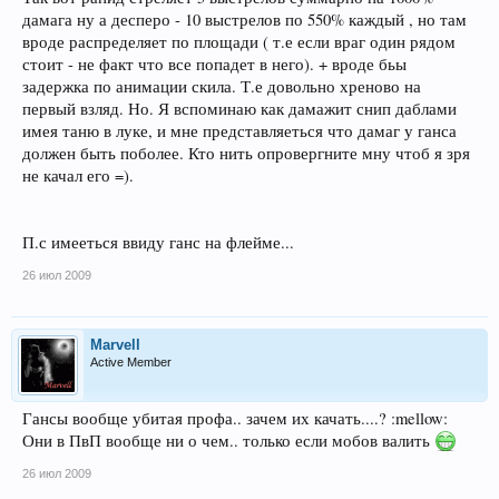
дамага ну а десперо - 10 выстрелов по 550% каждый , но там
вроде распределяет по площади ( т.е если враг один рядом
стоит - не факт что все попадет в него). + вроде бьы
задержка по анимации скила. Т.е довольно хреново на
первый взляд. Но. Я вспоминаю как дамажит снип даблами
имея таню в луке, и мне представляеться что дамаг у ганса
должен быть поболее. Кто нить опровергните мну чтоб я зря
не качал его =).
П.с имееться ввиду ганс на флейме...
26 июл 2009
Marvell
Active Member
Гансы вообще убитая профа.. зачем их качать....? :mellow:
Они в ПвП вообще ни о чем.. только если мобов валить
26 июл 2009