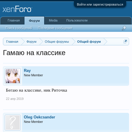
Войти или зарегистрироваться
Главная
Media
Пользователи
Форум
Поиск сообщений
Последние сообщения
Главная
Форум
Общие форумы
Общий форум
Гамаю на классике
Ray
New Member
Бегаю на классике, ник Риточка
22 апр 2019
Oleg Oekcsander
New Member