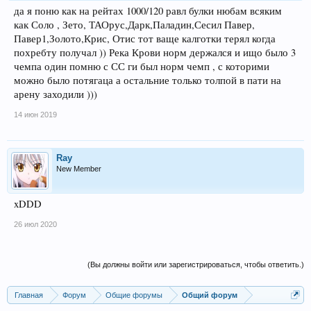
да я поню как на рейтах 1000/120 равл булки нюбам всяким
как Соло , Зето, ТАОрус,Дарк,Паладин,Сесил Павер,
Павер1,Золото,Крис, Отис тот ваще калготки терял когда
похребту получал )) Река Крови норм держался и ищо было 3
чемпа один помню с СС ги был норм чемп , с которими
можно было потягаца а остальние только толпой в пати на
арену заходили )))
14 июн 2019
Ray
New Member
xDDD
26 июл 2020
(Вы должны войти или зарегистрироваться, чтобы ответить.)
Главная
Форум
Общие форумы
Общий форум