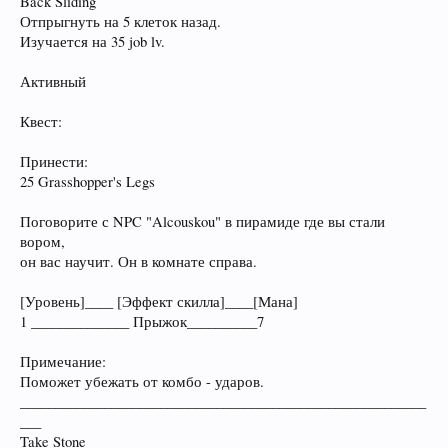
Back Sliding
Отпрыгнуть на 5 клеток назад.
Изучается на 35 job lv.
Активный
Квест:
Принести:
25 Grasshopper's Legs
Поговорите с NPC "Alcouskou" в пирамиде где вы стали
вором,
он вас научит. Он в комнате справа.
[Уровень]____ [Эффект скилла]____[Мана]
1 ______________ Прыжок__________7
Примечание:
Поможет убежать от комбо - ударов.
__________________________________________________________
___
Take Stone