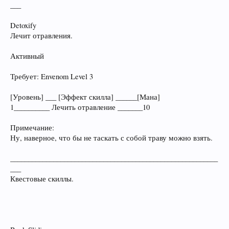
___
Detoxify
Лечит отравления.
Активный
Требует: Envenom Level 3
[Уровень] ___ [Эффект скилла] ______[Мана]
1__________ Лечить отравление _______10
Примечание:
Ну, наверное, что бы не таскать с собой траву можно взять.
__________________________________________________________
___
Квестовые скиллы.