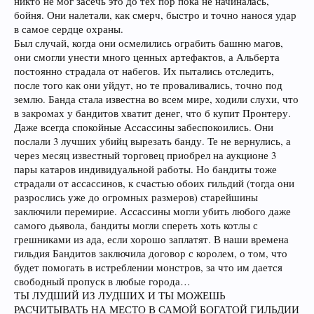
никто не мог засечь это до тех пор пока не начиналась,
бойня. Они налетали, как смерч, быстро и точно нанося удар
в самое сердце охраны.
Был случай, когда они осмелились ограбить башню магов,
они смогли унести много ценных артефактов, а Альберта
постоянно страдала от набегов. Их пытались отследить,
после того как они уйдут, но те проваливались, точно под
землю. Банда стала известна во всем мире, ходили слухи, что
в закромах у бандитов хватит денег, что б купит Пронтеру.
Даже всегда спокойные Ассассины забеспокоились. Они
послали 3 лучших убийц вырезать банду. Те не вернулись, а
через месяц известный торговец приобрел на аукционе 3
пары катаров индивидуальной работы. Но бандиты тоже
страдали от ассассинов, к счастью обоих гильдий (тогда они
разрослись уже до огромных размеров) старейшины
заключили перемирие. Ассассины могли убить любого даже
самого дьявола, бандиты могли спереть хоть котлы с
грешниками из ада, если хорошо заплатят. В наши времена
гильдия Бандитов заключила договор с королем, о том, что
будет помогать в истреблении монстров, за что им дается
свободный пропуск в любые города…
ТЫ ЛУДШИЙ ИЗ ЛУДШИХ И ТЫ МОЖЕШЬ
РАСЧИТЫВАТЬ НА МЕСТО В САМОЙ БОГАТОЙ ГИЛЬДИИ