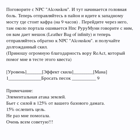
Поговорите с NPC "Alcouskou". И тут начинается головная
боль. Теперь отправляйтесь в пайон и идите к западному
мосту где стоит кафра (на 9 часов) . Перейдите через него,
там около портала ошивается Нпс РуруМуни говорите с ним,
он вам дает мешок (Leather Bag of infinity) и теперь
отправляйтесь обратно к NPC "Alcouskou". и получайте
долгожданный скил.
(Приношу огромную благодарность вору ReAct, который
помог мне в тесте этого квеста)
[Уровень]_______[Эффект скила]_________[Мана]
1_______________Бросать песок ___________ 9
Примечание:
Элементальная атака землей.
Бьет с силой в 125% от вашего базового дамага.
15% ослепить цель.
Не раз мне помогала.
Очень всем советую!!!