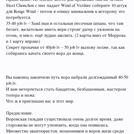
Steel Сhonchon c них падает Wind of Verdure соберите 10 штук
для Rouge Wind – потом я опишу кинжальчик к которому это
потребуется.
35-40 job lv – Sand man и остальная песочная шпана, что там
бегает, желательно иметь вери стронг дагер с уклоном на
огонь, и мясо, ещё лудше аколита. (2 карты вниз от Моррока
и 1 карту вправо)
Секрет прокачки от 40job lv – 50 job lv выложу позже, так как
собираюсь качать своего вора до конца.
Вы наконец закончили путь вора набрали долгожданный 40-50
job.lv.
И вам нетерпеться стать бандитом, безбашенным, мастером
топора и ножа.
Что ж я приглашаю вас в этот мир.
Предисловие.
Воровская гильдия существовала очень долгое время, даже
старожилы не могут упомнить, когда она появилась.
Множество авантюристов, мошенников и воров жили среди