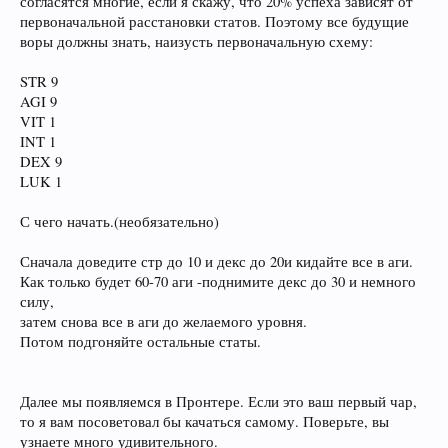
согласятся многие, если я скажу, что 20% успеха зависят от
первоначальной расстановки статов. Поэтому все будущие
воры должны знать, наизусть первоначальную схему:
STR 9
AGI 9
VIT 1
INT 1
DEX 9
LUK 1
С чего начать.(необязательно)
Сначала доведите стр до 10 и декс до 20и кидайте все в аги.
Как только будет 60-70 аги -поднимите декс до 30 и немного
силу,
затем снова все в аги до желаемого уровня.
Потом подгоняйте остальные статы.
Далее мы появляемся в Пронтере. Если это ваш первый чар,
то я вам посоветовал бы качаться самому. Поверьте, вы
узнаете много удивительного.