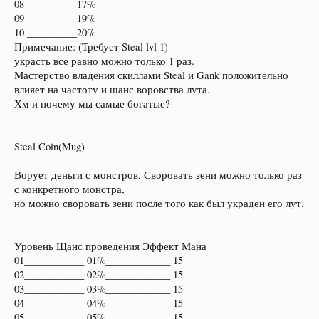
08 __________17%
09 __________19%
10 __________20%
Примечание: (Требует Steal lvl 1)
украсть все равно можно только 1 раз.
Мастерство владения скиллами Steal и Gank положительно
влияет на частоту и шанс воровства лута.
Хм и почему мы самые богатые?
_________________________________
Steal Coin(Mug)
Ворует деньги с монстров. Своровать зени можно только раз
с конкретного монстра,
но можно своровать зени после того как был украден его лут.
Уровень Щанс проведения Эффект Мана
01____________ 01%_____________ 15
02____________ 02%_____________ 15
03____________ 03%_____________ 15
04____________ 04%_____________ 15
05____________ 05%_____________ 15