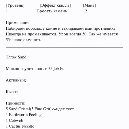
[Уровень]_______ [Эффект скилла]______[Мана]
1 ______________Бросать камень_________2
Примечание:
Набираем побольше камне и закидываем ими противника.
Никогда не промахивается. Урон всегда 50. Так же имеется
5% шанс оглушить.
__________________________________________________________
___
Throw Sand
Можно изучить после 35 job lv.
Активный;
Квест:
Принести:
5 Sand Cristal(5 Fine Grit)<=идет тест...
1 Earthworm Peeling
1 Cobweb
1 Cactus Needle