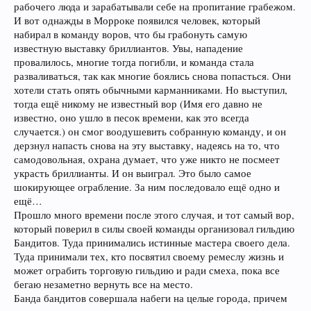
рабочего люда и зарабатывали себе на пропитание грабежом.
И вот однажды в Морроке появился человек, который
набирал в команду воров, что бы грабонуть самую
известную выставку бриллиантов. Увы, нападение
провалилось, многие тогда погибли, и команда стала
разваливаться, так как многие боялись снова попасться. Они
хотели стать опять обычными карманниками. Но выступил,
тогда ещё никому не известный вор (Имя его давно не
известно, оно ушло в песок времени, как это всегда
случается.) он смог воодушевить собранную команду, и он
дерзнул напасть снова на эту выставку, надеясь на то, что
самодовольная, охрана думает, что уже никто не посмеет
украсть бриллианты. И он выиграл. Это было самое
шокирующее ограбление. За ним последовало ещё одно и
ещё…
Прошло много времени после этого случая, и тот самый вор,
который поверил в силы своей команды организовал гильдию
Бандитов. Туда принимались истинные мастера своего дела.
Туда принимали тех, кто посвятил своему ремеслу жизнь и
может ограбить торговую гильдию и ради смеха, пока все
бегаю незаметно вернуть все на место.
Банда бандитов совершала набеги на целые города, причем