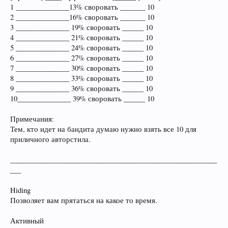
1 _______________13% своровать _______ 10
2 _______________16% своровать _______ 10
3 _______________ 19% своровать ______ 10
4 _______________ 21% своровать ______ 10
5 _______________ 24% своровать ______ 10
6 _______________ 27% своровать ______ 10
7 _______________ 30% своровать ______ 10
8 _______________ 33% своровать ______ 10
9 _______________ 36% своровать ______ 10
10_______________ 39% своровать ______ 10
Примечания:
Тем, кто идет на бандита думаю нужно взять все 10 для
приличного авторстила.
__________________________________________________________
___
Hiding
Позволяет вам прятаться на какое то время.
Активный