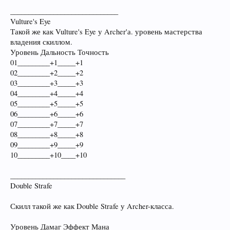
______________________________
Vulture's Eye
Такой же как Vulture's Eye у Archer'а. уровень мастерства
владения скиллом.
Уровень Дальность Точность
01_________+1_____+1
02_________+2_____+2
03_________+3_____+3
04_________+4_____+4
05_________+5_____+5
06_________+6_____+6
07_________+7_____+7
08_________+8_____+8
09_________+9_____+9
10_________+10____+10
________________________________
Double Strafe
Скилл такой же как Double Strafe у Archer-класса.
Уровень Дамаг Эффект Мана