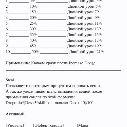
1 __________ 5% ________________ Двойной урон 3%
2 __________ 10%_______________ Двойной урон 5%
3 __________ 15% ______________ Двойной урон 7%
4 __________ 20% ______________ Двойной урон 9%
5 __________ 25% ______________ Двойной урон 11%
6 __________ 30% ______________ Двойной урон 13%
7 __________ 35% ______________ Двойной урон 15%
8 __________ 40% ______________ Двойной урон 17%
9 __________ 45% ______________ Двойной урон 19%
10 __________ 50% ______________ Двойной урон 21%
Примечание: Качаем сразу после Increase Dodge.
__________________________________________________________
___
Steal
Позволяет с некоторым процентом воровать вещи.
А так же увеличивает шанс выпадения вещей после
применения скилла по этой формуле:
Dropratio*(Dex+3*skill lv. – moncter Dex + 10)/100
Активный
[Уровень] ____[Эффект скилла]______ [Мана]