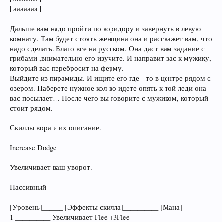
| ааааааa |
Дальше вам надо пройти по коридору и завернуть в левую
комнату. Там будет стоять женщина она и расскажет вам, что
надо сделать. Благо все на русском. Она даст вам задание с
грибами ,внимательно его изучите. И направит вас к мужику,
который вас перебросит на ферму.
Выйдите из пирамиды. И ищите его где - то в центре рядом с
озером. Наберете нужное кол-во идете опять к той леди она
вас посылает… После чего вы говорите с мужиком, который
стоит рядом.
Скиллы вора и их описание.
Increase Dodge
Увеличивает ваш уворот.
Пассивный
[Уровень]______ [Эффекты скилла]__________ [Мана]
1 __________ Увеличивает Flee +3Flee -