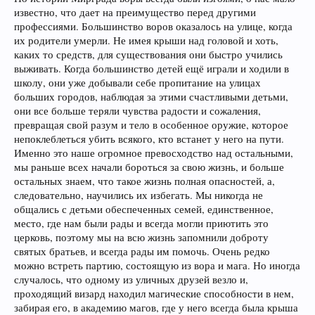
известно, что дает на преимущество перед другими
профессиями. Большинство воров оказалось на улице, когда
их родители умерли. Не имея крыши над головой и хоть,
каких то средств, для существования они быстро учились
выживать. Когда большинство детей ещё играли и ходили в
школу, они уже добывали себе пропитание на улицах
больших городов, наблюдая за этими счастливыми детьми,
они все больше теряли чувства радости и сожаления,
превращая свой разум и тело в особенное оружие, которое
непоклеблеться убить всякого, кто встанет у него на пути.
Именно это наше огромное превосходство над остальными,
мы раньше всех начали бороться за свою жизнь, и больше
остальных знаем, что такое жизнь полная опасностей, а,
следовательно, научились их избегать. Мы никогда не
общались с детьми обеспеченных семей, единственное,
место, где нам были рады и всегда могли приютить это
церковь, поэтому мы на всю жизнь запомнили доброту
святых братьев, и всегда рады им помочь. Очень редко
можно встреть партию, состоящую из вора и мага. Но иногда
случалось, что одному из уличных друзей везло и,
проходящий визард находил магические способности в нем,
забирая его, в академию магов, где у него всегда была крыша