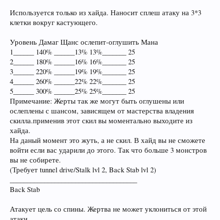
Используется только из хайда. Наносит сплеш атаку на 3*3
клетки вокруг кастующего.
Уровень Дамаг Щанс ослепит-оглушить Мана
1______ 140% ______13% 13%_______ 25
2______ 180% ______16% 16%_______ 25
3______ 220% ______19% 19%_______ 25
4______ 260% ______22% 22%_______ 25
5______ 300% ______25% 25%_______ 25
Примечание: Жерты так же могут быть оглушены или
ослеплены с шансом, зависящем от мастерства владения
скилла.применив этот скил вы моментально выходите из
хайда.
На даный момент это жуть, а не скил. В хайд вы не сможете
войти если вас ударили до этого. Так что больше 3 монстров
вы не собирете.
(Требует tunnel drive/Stalk lvl 2, Back Stab lvl 2)
_____________________________________
Back Stab
Атакует цель со спины. Жертва не может уклониться от этой
атаки