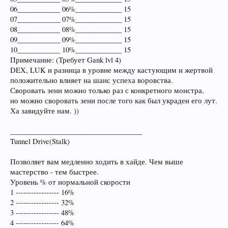
06____________ 06%_____________ 15
07____________ 07%_____________ 15
08____________ 08%_____________ 15
09____________ 09%_____________ 15
10____________ 10%_____________ 15
Примечание: (Требует Gank lvl 4)
DEX, LUK и разница в уровне между кастующим и жертвой
положительно влияет на шанс успеха воровства.
Своровать зени можно только раз с конкретного монстра,
но можно своровать зени после того как был украден его лут.
Ха завидуйте нам. ))
_____________________________________
Tunnel Drive(Stalk)
Позволяет вам медленно ходить в хайде. Чем выше
мастерство - тем быстрее.
Уровень % от нормальной скорости
1 ----------------- 16%
2 ----------------- 32%
3 ----------------- 48%
4 ----------------- 64%