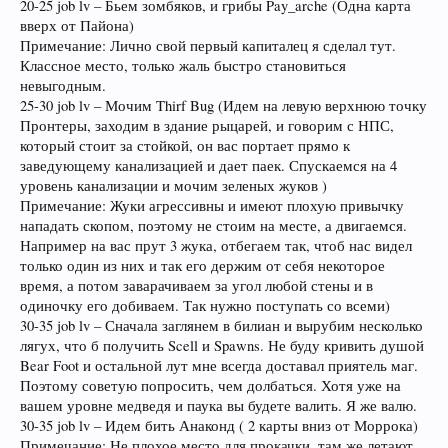
20-25 job lv – Бьем зомбяков, и грибы Pay_arche (Одна карта
вверх от Пайона)
Примечание: Лично свой первый капиталец я сделал тут.
Классное место, только жаль быстро становиться
невыгодным.
25-30 job lv – Мочим Thirf Bug (Идем на левую верхнюю точку
Пронтеры, заходим в здание рыцарей, и говорим с НПС,
который стоит за стойкой, он вас портает прямо к
заведующему канализацией и дает паек. Спускаемся на 4
уровень канализации и мочим зеленых жуков )
Примечание: Жуки агрессивны и имеют плохую привычку
нападать скопом, поэтому не стоим на месте, а двигаемся.
Например на вас прут 3 жука, отбегаем так, чтоб нас видел
только один из них и так его держим от себя некоторое
время, а потом заварачиваем за угол любой стены и в
одиночку его добиваем. Так нужно поступать со всеми)
30-35 job lv – Сначала заглянем в билиан и вырубим несколько
лягух, что б получить Scell и Spawns. Не буду кривить душой
Bear Foot и остальной лут мне всегда доставал приятель маг.
Поэтому советую попросить, чем долбаться. Хотя уже на
вашем уровне медведя и паука вы будете валить. Я же валю.
30-35 job lv – Идем бить Анаконд ( 2 карты вниз от Моррока)
Примечание: Не плохое место для прокачки, там же летают