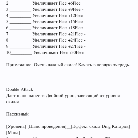
2 __________ Увеличивает Flee +6Flee
3 __________ Увеличивает Flee +9Flee -
4 __________ Увеличивает Flee +12Flee -
5 __________ Увеличивает Flee +15Flee -
6 __________ Увеличивает Flee +18Flee -
7 __________ Увеличивает Flee +21Flee -
8 __________ Увеличивает Flee +24Flee -
9 __________ Увеличивает Flee +27Flee -
10__________ Увеличивает Flee +30Flee -
Примечание: Очень важный скилл! Качать в первую очередь.
__________________________________________________________
___
Double Attack
Дает шанс нанести Двойной урон, зависящий от уровня
скилла.
Пассивный
[Уровень] [Шанс проведения]__[Эффект скила.Dmg Катаров]
[Мана]