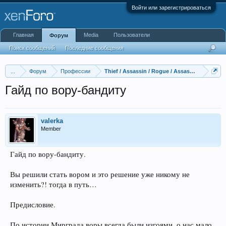
Войти или зарегистрироваться
Главная
Media
Пользователи
Форум
Поиск сообщений
Последние сообщения
...
Форум
Профессии
Thief / Assassin / Rogue
Гайд по вору-бандиту
valerka
Member
Гайд по вору-бандиту.
Вы решили стать вором и это решение уже никому не
изменить?! тогда в путь…
Предисловие.
По истории Мирграда воры всегда были изгоями, о нас мало