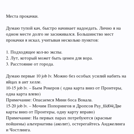
Места прокачки.
Думаю тупой кач, быстро начинает надоедать. Лично я на
одном месте долго не засиживался. Большинство мест
прокачки я искал, учитывая несколько пунктов:
1. Подходящее кол-во экспы.
2. Лут, который может быть ценен для вора.
3. Расстояние от города.
Думаю первые 10 job lv. Можно без особых усилий набить на
яйцах в ант хелле.
10-15 job lv. – Бьем Рокеров ( одна карта вниз от Пронтеры,
одна карта влево)
Примечание: Опасаемся Мини боса Вокала.
15-20 job lv. – Мочим Попорингов и Дропсов Pay_fild04(Две
карты вниз от Пронтеры, одну карту вправо)
Примечание: На первых парах потребуются (красные
пойшены) альтернатива (аколит), остерегайтесь Анджелинга
и Чостлинга.