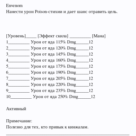
Envenom
Нанести урон Poison-стихии и дает шанс отравить цель.
[Уровень]_____ [Эффект скила] __________ [Мана]
1__________ Урон от яда 115% Dmg______12
2__________ Урон от яда 120% Dmg______12
3__________ Урон от яда 145% Dmg______12
4__________ Урон от яда 160% Dmg______12
5__________ Урон от яда 175% Dmg______12
6__________ Урон от яда 190% Dmg______12
7__________ Урон от яда 205% Dmg______12
8__________ Урон от яда 220% Dmg______12
9__________ Урон от яда 235% Dmg______12
10__________ Урон от яда 250% Dmg______12
Активный
Примечание:
Полезно для тех, кто привык к кинжалам.
__________________________________________________________