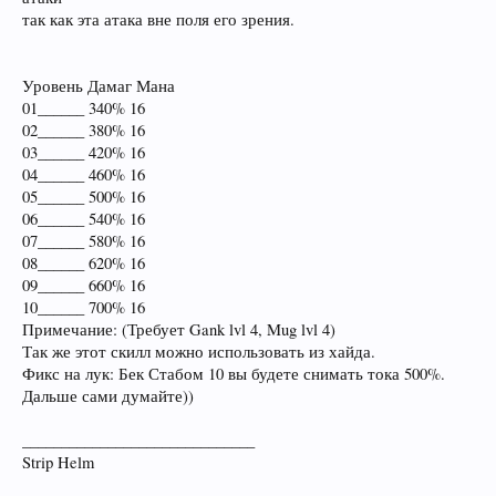
так как эта атака вне поля его зрения.
Уровень Дамаг Мана
01______ 340% 16
02______ 380% 16
03______ 420% 16
04______ 460% 16
05______ 500% 16
06______ 540% 16
07______ 580% 16
08______ 620% 16
09______ 660% 16
10______ 700% 16
Примечание: (Требует Gank lvl 4, Mug lvl 4)
Так же этот скилл можно использовать из хайда.
Фикс на лук: Бек Стабом 10 вы будете снимать тока 500%.
Дальше сами думайте))
______________________________
Strip Helm