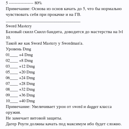
5 ----------------- 80%
Примечание: Основа из основ качать до 5, что бы нормально
чувствовать себя при прокачке и на ГВ.
_____________________________________
Sword Mastery
Базовый скилл Скилл бандита, доводится до мастерства на lvl
10.
Такой же как Sword Mastery у Swordman'а.
Уровень Dmg
01____ +4 Dmg
02____ +8 Dmg
03____ +12 Dmg
05____ +20 Dmg
06____ +24 Dmg
07____ +28 Dmg
08____ +32 Dmg
09____ +36 Dmg
10____ +40 Dmg
Примечание: Увеличивает урон от sword и dagger класса
оружия.
Не замечает витовой защиты.
Дагер Роуги должны качать под максимум ибо будет сложно.