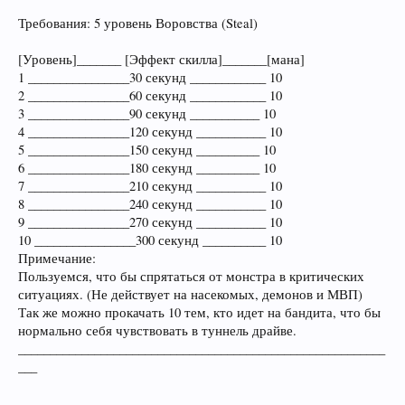
Требования: 5 уровень Воровства (Steal)
[Уровень]_______ [Эффект скилла]_______[мана]
1 ________________30 секунд ____________ 10
2 ________________60 секунд ____________ 10
3 ________________90 секунд ___________ 10
4 ________________120 секунд ___________ 10
5 ________________150 секунд __________ 10
6 ________________180 секунд __________ 10
7 ________________210 секунд ___________ 10
8 ________________240 секунд ___________ 10
9 ________________270 секунд ___________ 10
10 ________________300 секунд __________ 10
Примечание:
Пользуемся, что бы спрятаться от монстра в критических
ситуациях. (Не действует на насекомых, демонов и МВП)
Так же можно прокачать 10 тем, кто идет на бандита, что бы
нормально себя чувствовать в туннель драйве.
__________________________________________________________
___