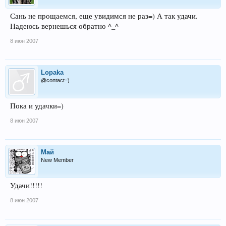
Сань не прощаемся, еще увидимся не раз=) А так удачи.
Надеюсь вернешься обратно ^_^
8 июн 2007
Lopaka
@contact=)
Пока и удачки=)
8 июн 2007
Май
New Member
Удачи!!!!!
8 июн 2007