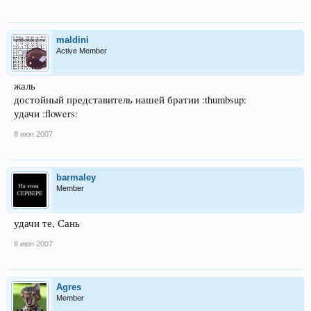
maldini
Active Member
жаль
достойный представитель нашей братии :thumbsup:
удачи :flowers:
8 июн 2007
barmaley
Member
удачи те, Сань
8 июн 2007
Agres
Member