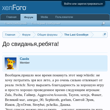
Войти или зарегистрироваться
Главная
Media
Пользователи
Форум
Поиск сообщений
Последние сообщения
Главная
Форум
Общие форумы
The Last Goodbye
До свиданья,ребята!
Санёк
Member
Вообщем,пришло мое время покинуть этот мир:whistle: не
хочу потратить зря все лето, а ро очень сильно отвлекает от
реала :twitch: Хочу выразить благодарность за хорошую игру
и просто хорошо проведенное время следующим игрокам:
Zula, Pashu, Гайвер, AggressiveAssassin, Tayron, sereja, Фанат,
Великий маг, amegas_00, Sephiroth, gorlum, Святой Эрик,
Иаков, ДухОгня, Stroybat, pchelka, Дашка.
Этот список можно продолжить... :sorcerer: извините те,кого