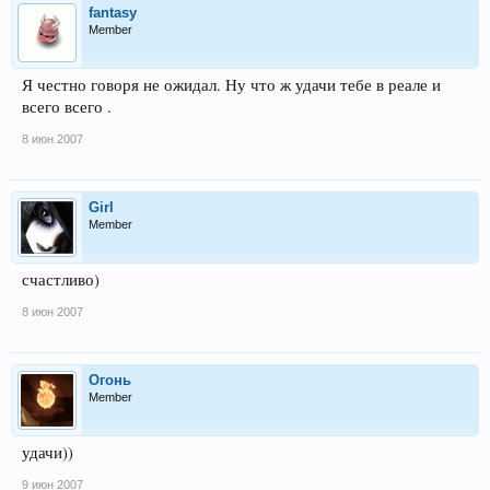
fantasy
Member
Я честно говоря не ожидал. Ну что ж удачи тебе в реале и
всего всего .
8 июн 2007
Girl
Member
счастливо)
8 июн 2007
Огонь
Member
удачи))
9 июн 2007