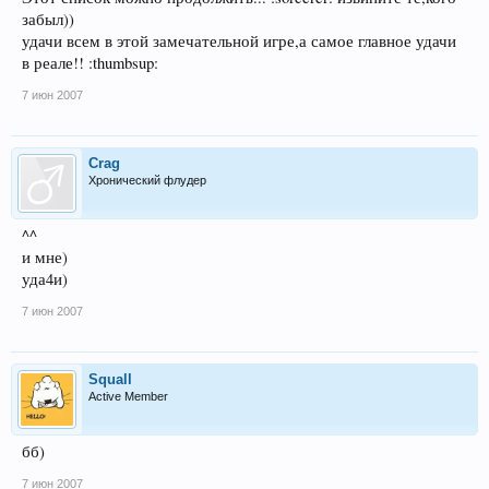
забыл))
удачи всем в этой замечательной игре,а самое главное удачи
в реале!! :thumbsup:
7 июн 2007
Crag
Хронический флудер
^^
и мне)
уда4и)
7 июн 2007
Squall
Active Member
бб)
7 июн 2007