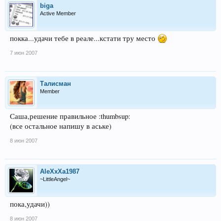
biga
Active Member
покка...удачи тебе в реале...кстати тру место
7 июн 2007
Талисман
Member
Саша,решение правильное :thumbsup:
(все остальное напишу в аське)
8 июн 2007
AleXxXa1987
~LittleAngel~
пока,удачи))
8 июн 2007