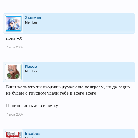
Хьюмка
Member
пока =Х
7 июн 2007
Иаков
Member
Блин жаль что ты уходишь думал ещё поиграем, ну да ладно
не будем о грусном удачи тебе и всего всего.
Напиши хоть асю в личку
7 июн 2007
Inсubus