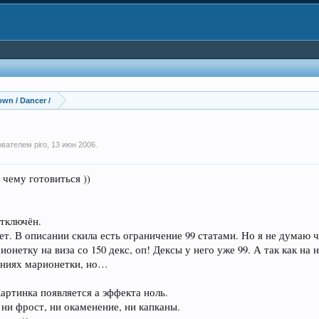
lown / Dancer /
зователем
piro
,
13 июн 2006
.
 чему готовиться ))
отключён.
тает. В описании скила есть ограничение 99 статами. Но я не думаю
онетку на виза со 150 декс, оп! Дексы у него уже 99. А так как на
ениях марионетки, но…
Картинка появляется а эффекта ноль.
ни фрост, ни окаменение, ни капканы.