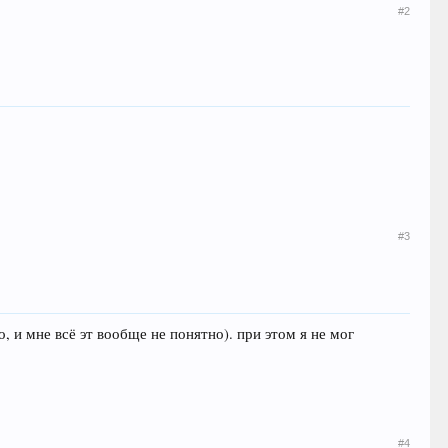
#2
#3
, и мне всё эт вообще не понятно). при этом я не мог
#4