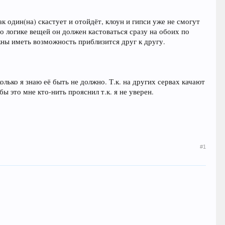
ак один(на) скастует и отойдёт, клоун и гипси уже не смогут
По логике вещей он должен кастоваться сразу на обоих по
лжны иметь возможность приблизится друг к другу.
колько я знаю её быть не должно. Т.к. на других сервах качают
ы это мне кто-нить прояснил т.к. я не уверен.
#1