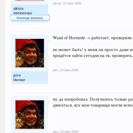
akrus
,
13 июн 2006
akrus
Administrator
Команда форума
Wand of Hermode -> работает, проверяли.
не может быть! у меня он просто даже н
придётся зайти сегодня на гв, проверить.
piro
,
13 июн 2006
piro
Member
ну да попробовал. Получилось только раз
двигаться, все мои товарищи могли испо
piro
,
13 июн 2006