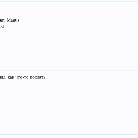
umi Mantis:
txt
ял, как что-то послать.