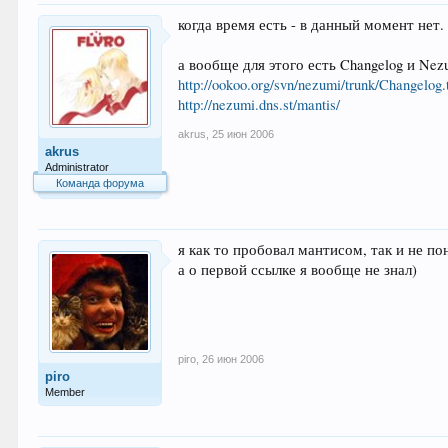
когда время есть - в данный момент нет.
а вообще для этого есть Changelog и Nez
http://ookoo.org/svn/nezumi/trunk/Changelog.
http://nezumi.dns.st/mantis/
akrus
,
25 июн 2006
akrus
Administrator
Команда форума
я как то пробовал мантисом, так и не пон
а о первой ссылке я вообще не знал)
piro
,
26 июн 2006
piro
Member