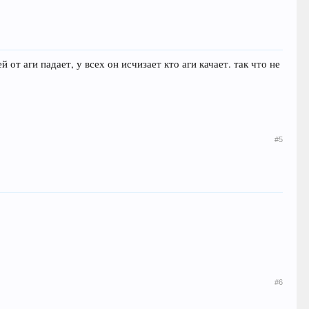
 от аги падает, у всех он исчизает кто аги качает. так что не
#5
!
#6