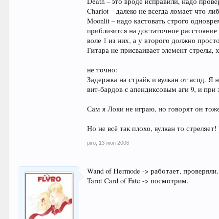
Death – это вроде исправили, надо прове
Chariot – далеко не всегда ломает что-ли
Moonlit – надо кастовать строго одновре
приблизится на достаточное расстояние 
воле 1 из них, а у второго должно прос
Гитара не присваивает элемент стрелы, 
не точно:
Задержка на страйк и вулкан от аспд. Я 
вит-бардов с апендиксовым аги 9, и при 
Сам я Локи не играю, но говорят он тож
Но не всё так плохо, вулкан то стреляет! 
piro
,
13 июн 2006
Wand of Hermode -> работает, проверяли.
Tarot Card of Fate -> посмотрим.