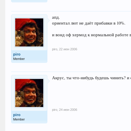
апд.
ориентал лют не даёт прибавки в 10%.
и вонд оф хермод к нормальной работе
piro
,
22 июн 2006
piro
Member
Акрус, ты что-нибудь будешь чинить? и е
piro
,
24 июн 2006
piro
Member