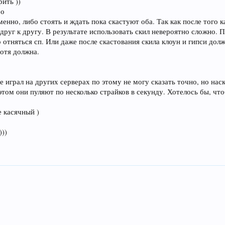
рить ))
бо
менно, либо стоять и ждать пока скастуют оба. Так как после того к
друг к другу. В результате использовать скил невероятно сложно. 
то отняться сп. Или даже после скастования скила клоун и гипси до
хотя должна.
не играл на других серверах по этому не могу сказать точно, но нас
этом они пуляют по несколько страйков в секунду. Хотелось бы, чтоб
е касячный )
)))