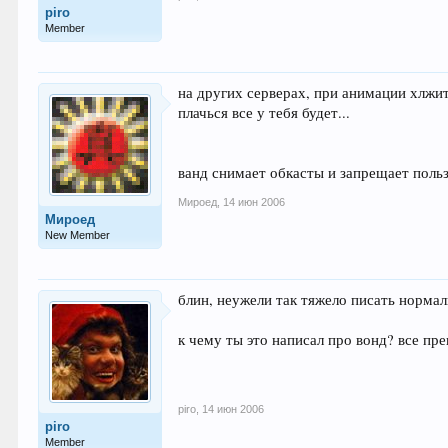
piro
Member
на других серверах, при анимации хлжить
плачься все у тебя будет...
ванд снимает обкасты и запрещает польз
Мироед
,
14 июн 2006
Мироед
New Member
блин, неужели так тяжело писать нормал
к чему ты это написал про вонд? все пр
piro
,
14 июн 2006
piro
Member