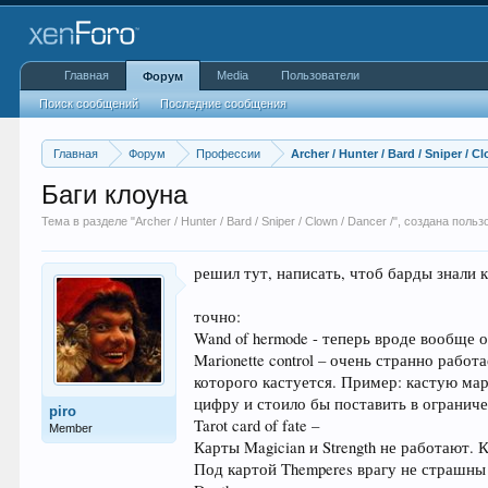
Главная
Media
Пользователи
Форум
Поиск сообщений
Последние сообщения
Главная
Форум
Профессии
Archer / Hunter / Bard / Sniper / C
Баги клоуна
Тема в разделе "
Archer / Hunter / Bard / Sniper / Clown / Dancer /
", создана поль
решил тут, написать, чтоб барды знали к
точно:
Wand of hermode - теперь вроде вообще 
Marionette control – очень странно рабо
которого кастуется. Пример: кастую мари
цифру и стоило бы поставить в огранич
piro
Tarot card of fate –
Member
Карты Magician и Strength не работают. 
Под картой Themperes врагу не страшны 