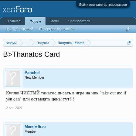
Войти или зарегистрироваться
Главная
Media
Пользователи
Форум
Поиск сообщений
Последние сообщения
Форум
...
Покупка
Покупка - Flame
B>Thanatos Card
Panchel
New Member
Куплю ЧИСТЫЙ танатос писать в игре на ник "take out me if
you can" или оставлять цены тут!!!
2 сен 2007
Масямбыч
Member