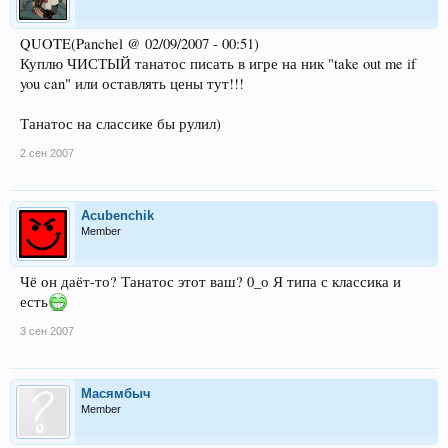
QUOTE(Panchel @ 02/09/2007 - 00:51)
Куплю ЧИСТЫЙ танатос писать в игре на ник "take out me if
you can" или оставлять цены тут!!!
Танатос на слассике бы рулил)
2 сен 2007
Acubenchik
Member
Чё он даёт-то? Танатос этот ваш? 0_о Я типа с классика и
есть
3 сен 2007
Масямбыч
Member