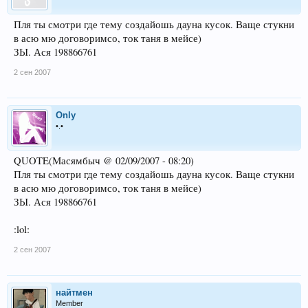
Пля ты смотри где тему создайошь дауна кусок. Ваще стукни
в асю мю договоримсо, ток таня в мейсе)
ЗЫ. Ася 198866761
2 сен 2007
Only
•.•
QUOTE(Масямбыч @ 02/09/2007 - 08:20)
Пля ты смотри где тему создайошь дауна кусок. Ваще стукни
в асю мю договоримсо, ток таня в мейсе)
ЗЫ. Ася 198866761
:lol:
2 сен 2007
найтмен
Member