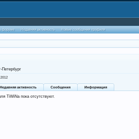
а форуме
Недавняя активность
Новые сообщения профиля
т-Петербург
 2012
Недавняя активность
Сообщения
Информация
ля TiWiNa пока отсутствуют.