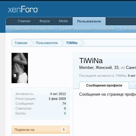
Главная
Форум
Media
Пользователи
Выдающиеся пользователи
Зарегистрированные пользователи
Сейчас н
Главная
Пользователи
TiWiNa
TiWiNa
Member
, Женский, 33,
из
Санк
Последняя активность TiWiNa:
4 окт
Сообщения профиля
Активность:
4 окт 2012
Сообщения на странице профи
Регистрация:
3 фев 2009
Сообщения:
74
Симпатии:
0
Баллы:
6
Подписан на
5