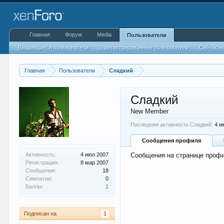
Главная
Форум
Media
Пользователи
Выдающиеся пользователи
Зарегистрированные пользователи
Сейчас н
Главная
Пользователи
Сладкий
Сладкий
New Member
Последняя активность Сладкий:
4 и
Сообщения профиля
Активность:
4 июл 2007
Сообщения на странице профи
Регистрация:
8 мар 2007
Сообщения:
18
Симпатии:
0
Баллы:
1
Подписан на
1