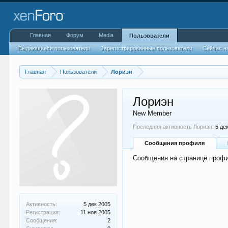
Главная
Форум
Media
Пользователи
Выдающиеся пользователи
Зарегистрированные пользователи
Сейчас н
Главная
Пользователи
Лориэн
Лориэн
New Member
Последняя активность Лориэн:
5 де
Сообщения профиля
Сообщения на странице профи
Активность:
5 дек 2005
Регистрация:
11 ноя 2005
Сообщения:
2