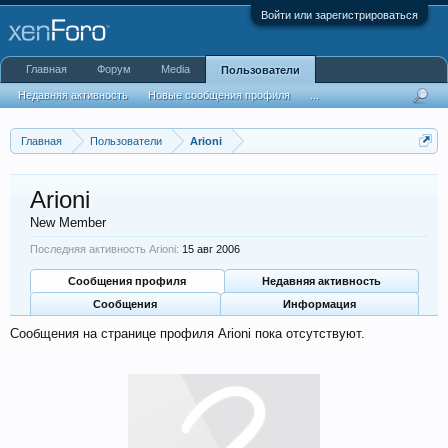
Войти или зарегистрироваться
Главная
Форум
Media
Пользователи
Недавняя активность
Новые сообщения профиля
...
Главная
Пользователи
Arioni
Arioni
New Member
Последняя активность Arioni:
15 авг 2006
Сообщения профиля
Недавняя активность
Сообщения
Информация
Сообщения на странице профиля Arioni пока отсутствуют.