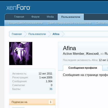
Главная
Форум
Media
Пользователи
Выдающиеся пользователи
Зарегистрированные пользователи
Сейчас н
Главная
Пользователи
Afina
Afina
Active Member
, Женский,
из
R
Последняя активность Afina:
12 окт 
Сообщения профиля
Активность:
12 окт 2011
Сообщения на странице профил
Регистрация:
1 ноя 2005
Сообщения:
1.304
Симпатии:
0
Баллы:
36
Подписан на
1