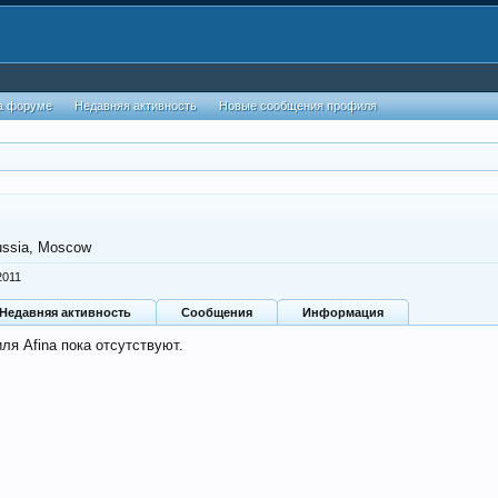
а форуме
Недавняя активность
Новые сообщения профиля
ussia, Moscow
2011
Недавняя активность
Сообщения
Информация
я Afina пока отсутствуют.