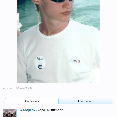
Kimimaro
,
14 ноя 2009
Comments
Information
-=Кофка=-
хорошиййй:heart: