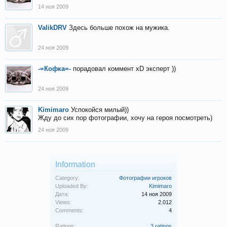
14 ноя 2009
ValikDRV
Здесь больше похож на мужика.
24 ноя 2009
-=Кофка=-
порадовал коммент хD эксперт ))
24 ноя 2009
Kimimaro
Успокойся милый))
Жду до сих пор фотографии, хочу на героя посмотреть)
24 ноя 2009
Information
Category:
Фотографии игроков
Uploaded By:
Kimimaro
Дата:
14 ноя 2009
Views:
2.012
Comments:
4
Ratings:
3 ratings