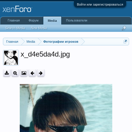
Войти или зарегистрироваться
Главная
Форум
Пользователи
Media
Search Media
New Media
Главная
Media
Фотографии игроков
x_d4e5da4d.jpg