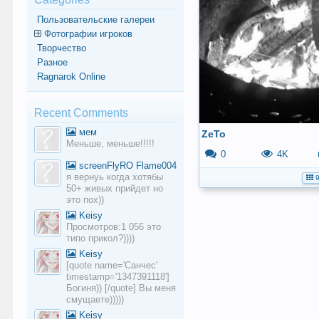
Пользовательские галереи
Фотографии игроков
Творчество
Разное
Ragnarok Online
Recent Comments
мем
ZeTo
Меньше, меньше!!!!!
0
4K
screenFlyRO Flame004
я вернуь когда хотябы
50+ живых прийдет но
это пох))
Keisy
Просмотров:1 056 это
типо прикол?))))
Keisy
[quote name='Санчес'
timestamp='1347391118']
Богиня)) [/quote] Вы меня
смущаете)))))
Keisy