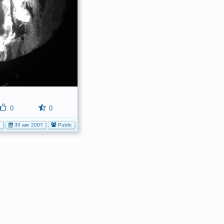
0
0
9
30 авг 2007
Public