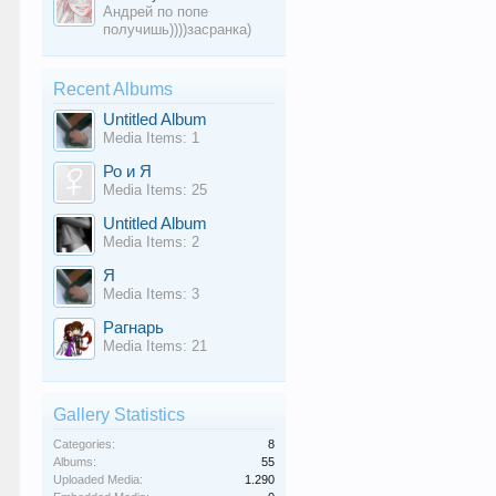
Андрей по попе
получишь))))засранка)
Recent Albums
Untitled Album
Media Items: 1
Ро и Я
Media Items: 25
Untitled Album
Media Items: 2
Я
Media Items: 3
Рагнарь
Media Items: 21
Gallery Statistics
Categories:
8
Albums:
55
Uploaded Media:
1.290