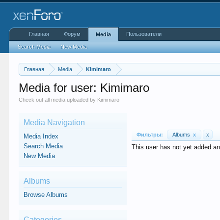
Главная
Форум
Пользователи
Media
Search Media
New Media
Главная
Media
Kimimaro
Media for user: Kimimaro
Check out all media uploaded by Kimimaro
Media Navigation
Фильтры:
Albums
x
x
Media Index
Search Media
This user has not yet added a
New Media
Albums
Browse Albums
Categories