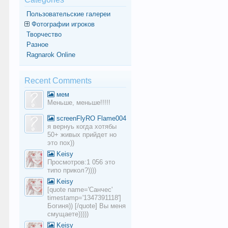
Пользовательские галереи
Фотографии игроков
Творчество
Разное
Ragnarok Online
Recent Comments
мем
Меньше, меньше!!!!!
screenFlyRO Flame004
я вернуь когда хотябы
50+ живых прийдет но
это пох))
Keisy
Просмотров:1 056 это
типо прикол?))))
Keisy
[quote name='Санчес'
timestamp='1347391118']
Богиня)) [/quote] Вы меня
смущаете)))))
Keisy