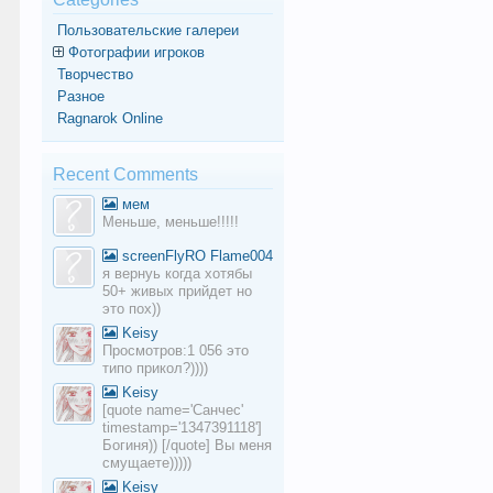
Пользовательские галереи
Фотографии игроков
Творчество
Разное
Ragnarok Online
Recent Comments
мем
Меньше, меньше!!!!!
screenFlyRO Flame004
я вернуь когда хотябы
50+ живых прийдет но
это пох))
Keisy
Просмотров:1 056 это
типо прикол?))))
Keisy
[quote name='Санчес'
timestamp='1347391118']
Богиня)) [/quote] Вы меня
смущаете)))))
Keisy