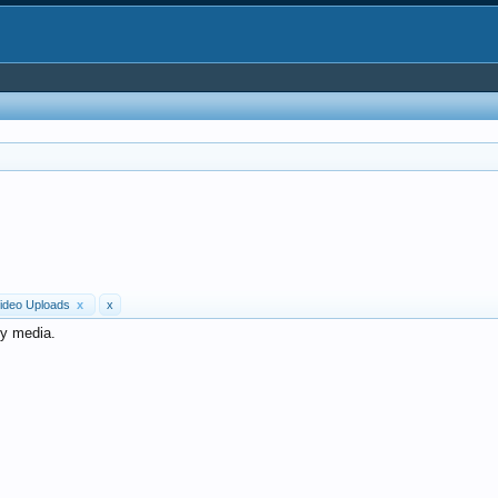
ideo Uploads
x
x
ny media.