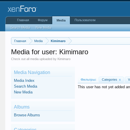
Главная
Форум
Пользователи
Media
Search Media
New Media
Главная
Media
Kimimaro
Media for user: Kimimaro
Check out all media uploaded by Kimimaro
Media Navigation
Фильтры:
Categories
x
V
Media Index
Search Media
This user has not yet added a
New Media
Albums
Browse Albums
Categories