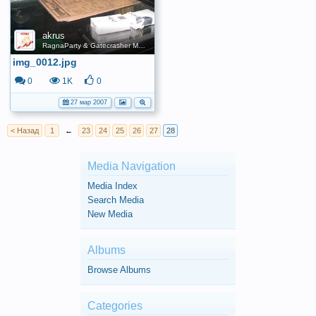
akrus
RagnaParty & Gatecrasher Moscow 2007-03-17
img_0012.jpg
0
1K
0
27 мар 2007
< Назад
1
←
23
24
25
26
27
28
Media Navigation
Media Index
Search Media
New Media
Albums
Browse Albums
Categories