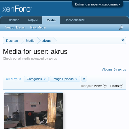
Войти или зарегистрироваться
Главная
Форум
Пользователи
Media
Search Media
New Media
Главная
Media
akrus
Media for user: akrus
Check out all media uploaded by akrus
Albums By akrus
Фильтры:
Categories
x
Image Uploads
x
x
Порядок:
Views
Filters