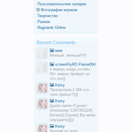
Пользовательские галереи
Фотографии игроков
Творчество
Разное
Ragnarok Online
Recent Comments
мем
Меньше, меньше!!!!!
screenFlyRO Flame004
я вернуь когда хотябы
50+ живых прийдет но
это пох))
Keisy
Просмотров:1 056 это
типо прикол?))))
Keisy
[quote name='Санчес'
timestamp='1347391118']
Богиня)) [/quote] Вы меня
смущаете)))))
Keisy
Андрей по попе