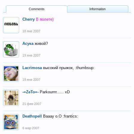
Comments
Information
Cherry
В полете)
18 янв 2007
Асука
живой?
19 янв 2007
Lacrimosa
высокий прыжок, :thumbsup:
19 янв 2007
-=ZeTo=-
Parkourrrr...... xD
21 фев 2007
Deathspell
Вааау о.О :frantics:
6 мар 2007