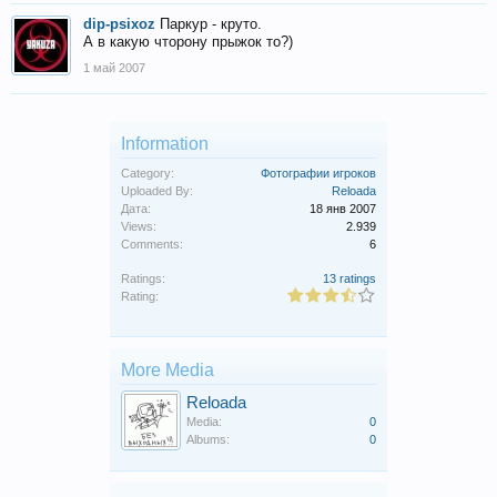
dip-psixoz
Паркур - круто.
А в какую чторону прыжок то?)
1 май 2007
Information
Category:
Фотографии игроков
Uploaded By:
Reloada
Дата:
18 янв 2007
Views:
2.939
Comments:
6
Ratings:
13 ratings
Rating:
More Media
Reloada
Media:
0
Albums:
0